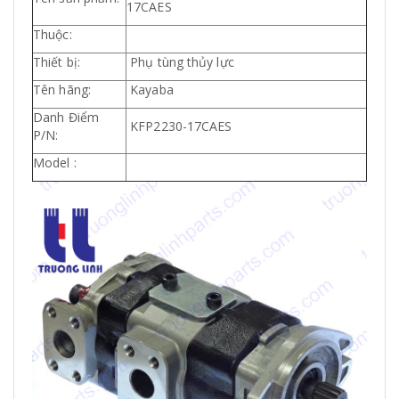
17CAES
Thuộc:
Thiết bị:
Phụ tùng thủy lực
Tên hãng:
Kayaba
Danh Điểm
KFP2230-17CAES
P/N:
Model :