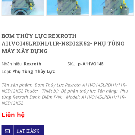
BƠM THỦY LỰC REXROTH
A11VO145LRDH1/11R-NSD12K52- PHỤ TÙNG
MÁY XÂY DỰNG
Nhãn hiệu:
Rexroth
SKU:
p-A11VO145
Loại:
Phụ Tùng Thủy Lực
Tên sản phẩm: Bơm Thủy Lực Rexroth A11VO145LRDH1/11R-
NSD12K52 Thuộc: Thiết bị: Bộ phận thủy lực Tên hãng: Phụ
tùng Rexroth Danh Điểm P/N: Model: A11VO145LRDH1/11R-
NSD12K52
Liên hệ
ĐẶT HÀNG