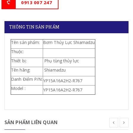
0913 007 247
THÔNG TIN SẢN PHẨM
Tên sản phẩm:
Bơm Thủy Lực Shiamadzu
Thuộc:
Thiết bị:
Phụ tùng thủy lực
Tên hãng:
Shiamadzu
Danh Điểm P/N:
YP15A16A2H2-R767
Model :
YP15A16A2H2-R767
SẢN PHẨM LIÊN QUAN