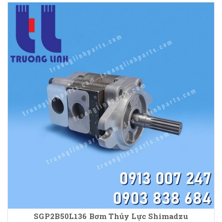
SGP2B50L136 Bơm Thủy Lực Shimadzu