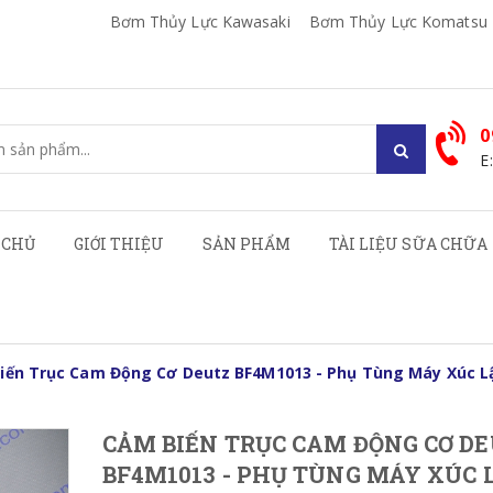
Bơm Thủy Lực Kawasaki
Bơm Thủy Lực Komatsu
0
E
 CHỦ
GIỚI THIỆU
SẢN PHẨM
TÀI LIỆU SỮA CHỮA
iến Trục Cam Động Cơ Deutz BF4M1013 - Phụ Tùng Máy Xúc L
CẢM BIẾN TRỤC CAM ĐỘNG CƠ D
BF4M1013 - PHỤ TÙNG MÁY XÚC 