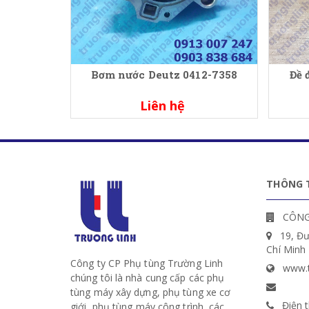
Bơm nước Deutz 0412-7358
Đề 
Liên hệ
THÔNG T
CÔNG
19, Đ
Chí Minh
Công ty CP Phụ tùng Trường Linh
www.t
chúng tôi là nhà cung cấp các phụ
tùng máy xây dựng, phụ tùng xe cơ
Điện t
giới, phụ tùng máy công trình, các