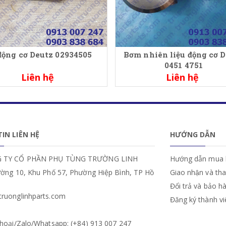
động cơ Deutz 02934505
Bơm nhiên liệu động cơ 
0451 4751
Liên hệ
Liên hệ
IN LIÊN HỆ
HƯỚNG DẪN
 TY CỔ PHẦN PHỤ TÙNG TRƯỜNG LINH
Hướng dẫn mua 
ường 10, Khu Phố 57, Phường Hiệp Bình, TP Hồ
Giao nhận và th
Đổi trả và bảo h
ruonglinhparts.com
Đăng ký thành v
hoại/Zalo/Whatsapp: (+84) 913 007 247