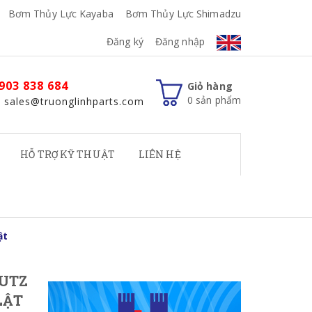
Bơm Thủy Lực Kayaba
Bơm Thủy Lực Shimadzu
Đăng ký
Đăng nhập
903 838 684
Giỏ hàng
0
sản phẩm
: sales@truonglinhparts.com
HỖ TRỢ KỸ THUẬT
LIÊN HỆ
ật
EUTZ
LẬT