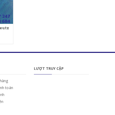
Deutz
LƯỢT TRUY CẬP
hàng
anh toán
ành
iên