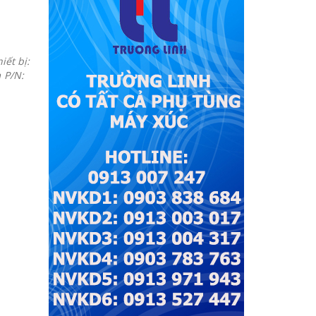
ết bị:
m P/N: