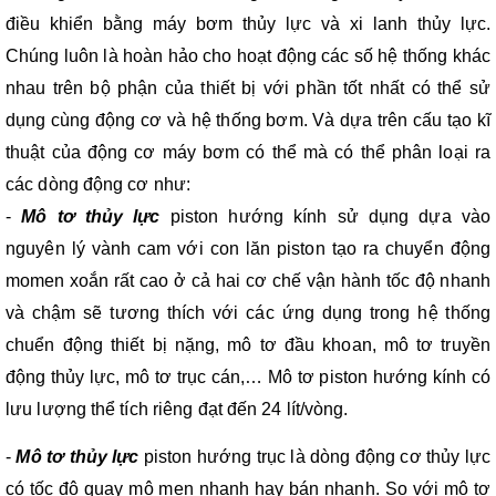
điều khiển bằng máy bơm thủy lực và xi lanh thủy lực. 
Chúng luôn là hoàn hảo cho hoạt động các số hệ thống khác 
nhau trên bộ phận của thiết bị với phần tốt nhất có thể sử 
dụng cùng động cơ và hệ thống bơm. Và dựa trên cấu tạo kĩ 
thuật của động cơ máy bơm có thể mà có thể phân loại ra 
các dòng động cơ như:
- 
Mô tơ thủy lực
 piston hướng kính sử dụng dựa vào 
nguyên lý vành cam với con lăn piston tạo ra chuyển động 
momen xoắn rất cao ở cả hai cơ chế vận hành tốc độ nhanh 
và chậm sẽ tương thích với các ứng dụng trong hệ thống 
chuển động thiết bị nặng, mô tơ đầu khoan, mô tơ truyền 
động thủy lực, mô tơ trục cán,… Mô tơ piston hướng kính có 
lưu lượng thể tích riêng đạt đến 24 lít/vòng.
- 
Mô tơ thủy lực
 piston hướng trục là dòng động cơ thủy lực 
có tốc độ quay mô men nhanh hay bán nhanh. So với mô tơ 