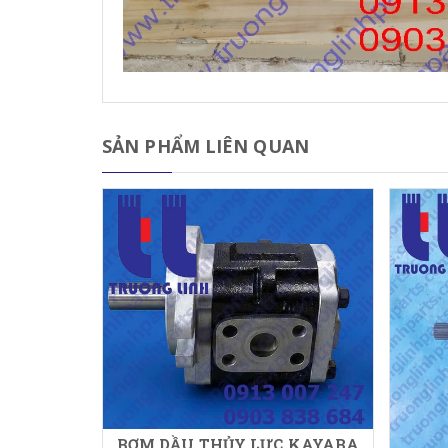
SẢN PHẨM LIÊN QUAN
BƠM DẦU THỦY LỰC KAYABA