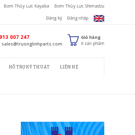
Bơm Thủy Lực Kayaba
Bơm Thủy Lực Shimadzu
Đăng ký
Đăng nhập
913 007 247
Giỏ hàng
0
sản phẩm
: sales@truonglinhparts.com
HỖ TRỢ KỸ THUẬT
LIÊN HỆ