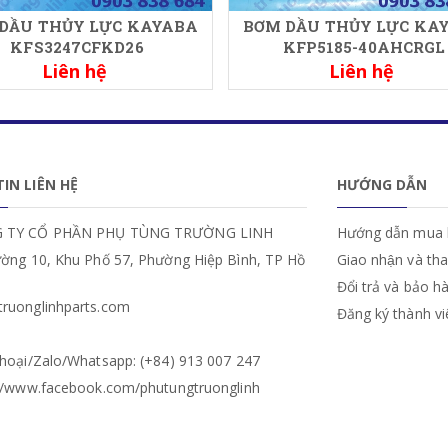
DẦU THỦY LỰC KAYABA
BƠM DẦU THỦY LỰC KA
KFS3247CFKD26
KFP5185-40AHCRGL
Liên hệ
Liên hệ
IN LIÊN HỆ
HƯỚNG DẪN
 TY CỔ PHẦN PHỤ TÙNG TRƯỜNG LINH
Hướng dẫn mua 
ường 10, Khu Phố 57, Phường Hiệp Bình, TP Hồ
Giao nhận và th
Đổi trả và bảo h
ruonglinhparts.com
Đăng ký thành v
hoại/Zalo/Whatsapp: (+84) 913 007 247
://www.facebook.com/phutungtruonglinh