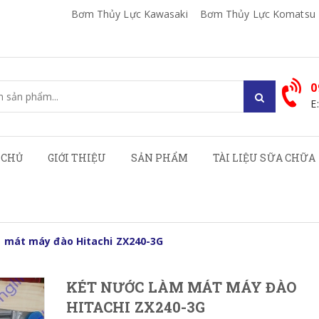
Bơm Thủy Lực Kawasaki
Bơm Thủy Lực Komatsu
0
E
 CHỦ
GIỚI THIỆU
SẢN PHẨM
TÀI LIỆU SỮA CHỮA
 mát máy đào Hitachi ZX240-3G
KÉT NƯỚC LÀM MÁT MÁY ĐÀO
HITACHI ZX240-3G