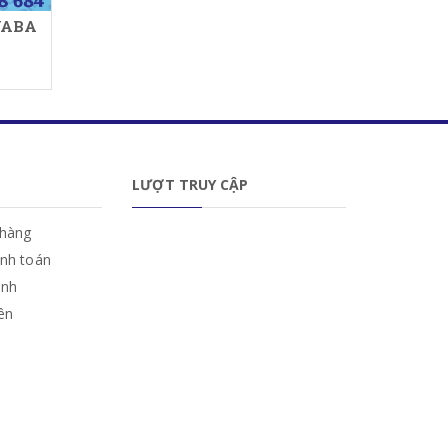
YABA
LƯỢT TRUY CẬP
hàng
anh toán
ành
iên