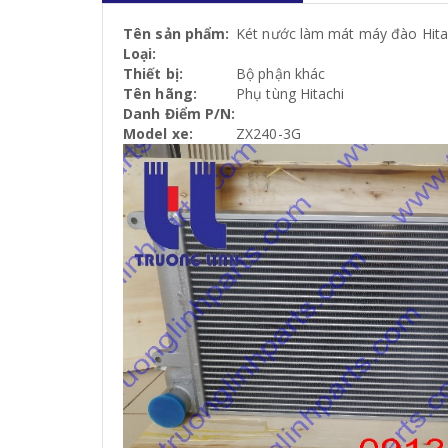
Tên sản phẩm:
Két nước làm mát máy đào Hita
Loại:
Thiết bị:
Bộ phận khác
Tên hãng:
Phụ tùng Hitachi
Danh Điểm P/N:
Model xe:
ZX240-3G