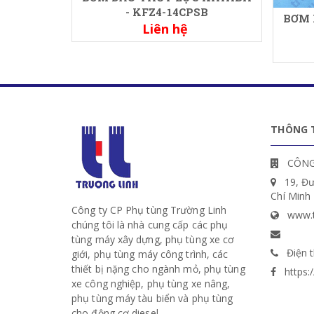
- KFZ4-14CPSB
BƠM 
Liên hệ
THÔNG T
CÔNG
19, Đ
Chí Minh
Công ty CP Phụ tùng Trường Linh
www.t
chúng tôi là nhà cung cấp các phụ
tùng máy xây dựng, phụ tùng xe cơ
Điện t
giới, phụ tùng máy công trình, các
thiết bị nặng cho ngành mỏ, phụ tùng
https
xe công nghiệp, phụ tùng xe nâng,
phụ tùng máy tàu biển và phụ tùng
cho động cơ diesel.