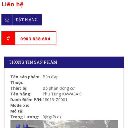
Liên hệ
ĐẶT HÀNG
0903 838 684
THÔNG TIN SẢN PHẨM
Tên sản phẩm:
Bàn đạp
Thuộc:
Thiết bị:
Bộ phận động cơ
Tên hãng:
Phụ Tùng KAWASAKI
Danh Điểm P/N:
18013-Z0001
Mode xe:
Mô tả:
Trọng Lượng:
0(Kg/Pce)