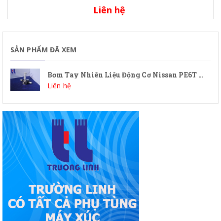
Liên hệ
SẢN PHẨM ĐÃ XEM
Bơm Tay Nhiên Liệu Động Cơ Nissan PE6T Máy Xúc Lật Kawasaki - Phụ Tùng Động Cơ Xúc Lật
Liên hệ