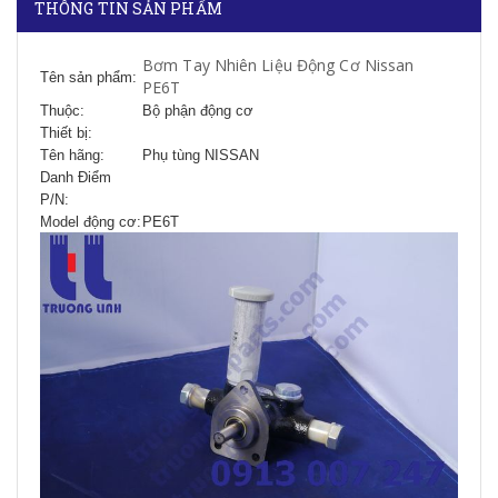
THÔNG TIN SẢN PHẨM
Bơm Tay Nhiên Liệu Động Cơ Nissan
Tên sản phẩm:
PE6T
Thuộc:
Bộ phận động cơ
Thiết bị:
Tên hãng:
Phụ tùng NISSAN
Danh Điểm
P/N:
Model động cơ:
PE6T