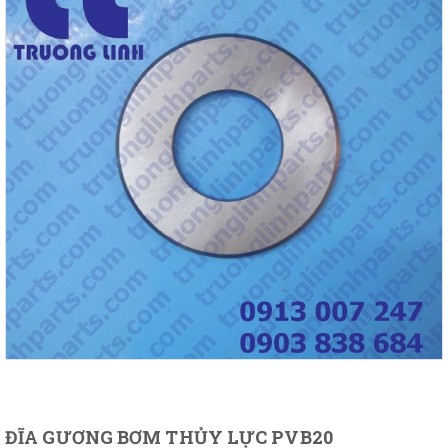
ĐĨA GƯƠNG BƠM THỦY LỰC PVB20