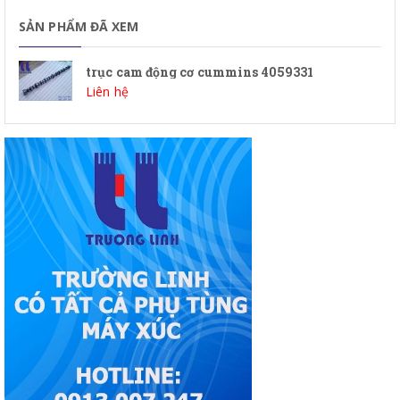
SẢN PHẨM ĐÃ XEM
trục cam động cơ cummins 4059331
Liên hệ