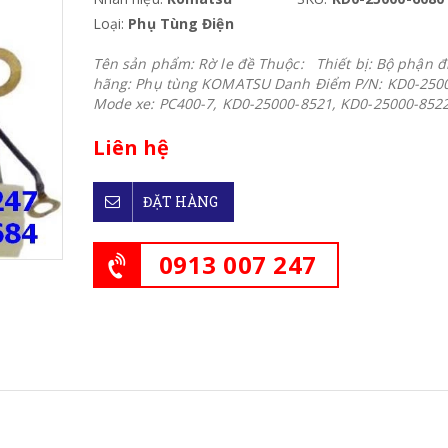
Loại:
Phụ Tùng Điện
Tên sản phẩm: Rờ le đề Thuộc: Thiết bị: Bộ phận đ
hãng: Phụ tùng KOMATSU Danh Điểm P/N: KD0-250
Mode xe: PC400-7, KD0-25000-8521, KD0-25000-85
Liên hệ
ĐẶT HÀNG
0913 007 247