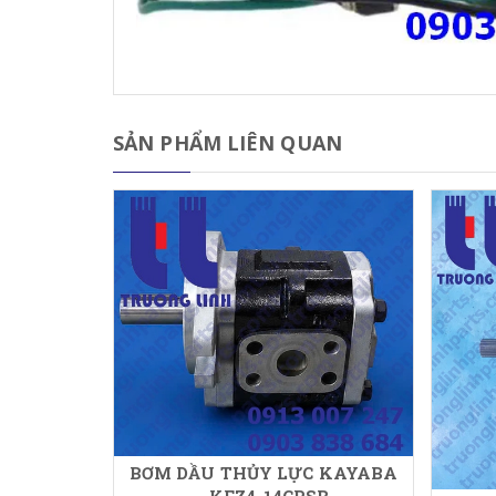
SẢN PHẨM LIÊN QUAN
BƠM DẦU THỦY LỰC KAYABA
- KFZ4-14CPSB