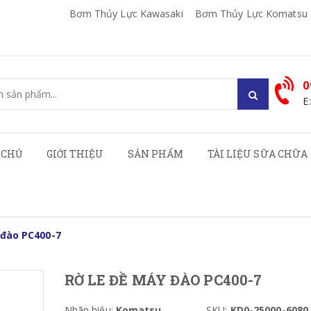
Bơm Thủy Lực Kawasaki
Bơm Thủy Lực Komatsu
0
E
 CHỦ
GIỚI THIỆU
SẢN PHẨM
TÀI LIỆU SỮA CHỮA
 đào PC400-7
RỜ LE ĐỀ MÁY ĐÀO PC400-7
Nhãn hiệu:
Komatsu
SKU:
KD0-25000-6080