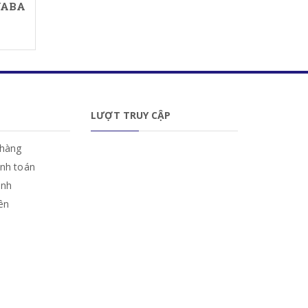
YABA
LƯỢT TRUY CẬP
hàng
anh toán
ành
iên