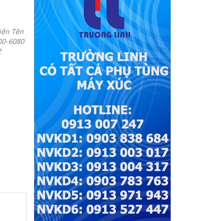
iện Tên
00-6080
22