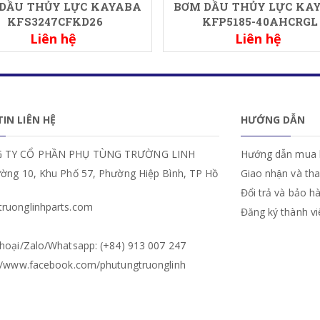
DẦU THỦY LỰC KAYABA
BƠM DẦU THỦY LỰC KA
KFS3247CFKD26
KFP5185-40AHCRGL
Liên hệ
Liên hệ
IN LIÊN HỆ
HƯỚNG DẪN
 TY CỔ PHẦN PHỤ TÙNG TRƯỜNG LINH
Hướng dẫn mua 
ường 10, Khu Phố 57, Phường Hiệp Bình, TP Hồ
Giao nhận và th
Đổi trả và bảo h
ruonglinhparts.com
Đăng ký thành v
hoại/Zalo/Whatsapp: (+84) 913 007 247
://www.facebook.com/phutungtruonglinh