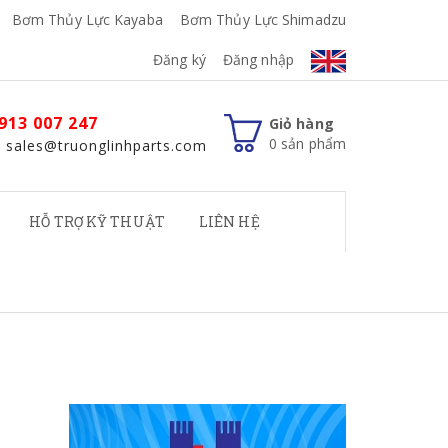
Bơm Thủy Lực Kayaba
Bơm Thủy Lực Shimadzu
Đăng ký
Đăng nhập
913 007 247
Giỏ hàng
0
sản phẩm
: sales@truonglinhparts.com
HỖ TRỢ KỸ THUẬT
LIÊN HỆ