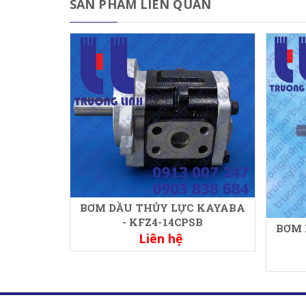
SẢN PHẨM LIÊN QUAN
BƠM DẦU THỦY LỰC KAYABA
- KFZ4-14CPSB
BƠM 
Liên hệ