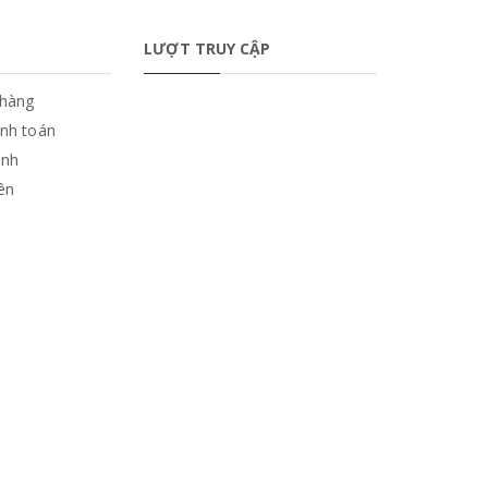
LƯỢT TRUY CẬP
hàng
anh toán
ành
iên