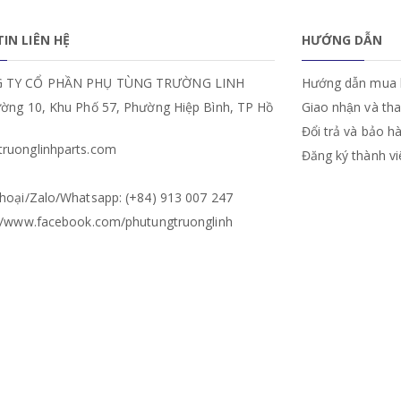
IN LIÊN HỆ
HƯỚNG DẪN
 TY CỔ PHẦN PHỤ TÙNG TRƯỜNG LINH
Hướng dẫn mua 
ường 10, Khu Phố 57, Phường Hiệp Bình, TP Hồ
Giao nhận và th
Đổi trả và bảo h
ruonglinhparts.com
Đăng ký thành v
hoại/Zalo/Whatsapp: (+84) 913 007 247
://www.facebook.com/phutungtruonglinh
NG TRƯỜNG LINH | Cung cấp bởi
Sapo
.