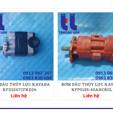
DẦU THỦY LỰC KAYABA
BƠM DẦU THỦY LỰC KA
KFS3247CFKD26
KFP5185-40AHCRGL
Liên hệ
Liên hệ