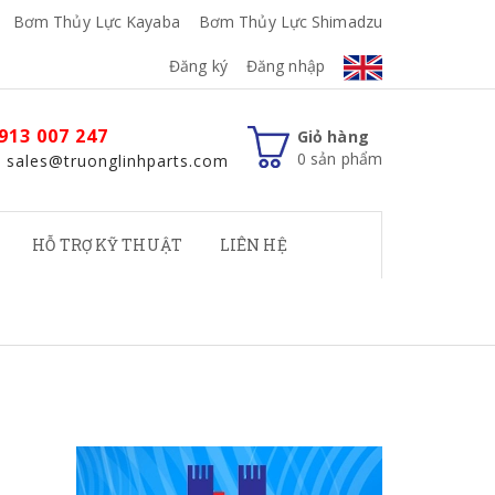
Bơm Thủy Lực Kayaba
Bơm Thủy Lực Shimadzu
Đăng ký
Đăng nhập
913 007 247
Giỏ hàng
0
sản phẩm
: sales@truonglinhparts.com
HỖ TRỢ KỸ THUẬT
LIÊN HỆ