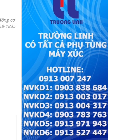
động cơ
68-1835