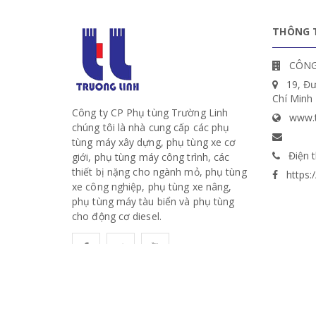
THÔNG T
CÔNG
19, Đ
Chí Minh
Công ty CP Phụ tùng Trường Linh
www.t
chúng tôi là nhà cung cấp các phụ
tùng máy xây dựng, phụ tùng xe cơ
Điện t
giới, phụ tùng máy công trình, các
thiết bị nặng cho ngành mỏ, phụ tùng
https
xe công nghiệp, phụ tùng xe nâng,
phụ tùng máy tàu biển và phụ tùng
cho động cơ diesel.
© Bản quyền thuộc về CÔNG TY CỔ PHẦN PHỤ TÙ