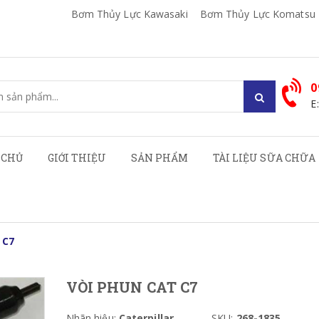
Bơm Thủy Lực Kawasaki
Bơm Thủy Lực Komatsu
0
E
 CHỦ
GIỚI THIỆU
SẢN PHẨM
TÀI LIỆU SỮA CHỮA
 C7
VÒI PHUN CAT C7
Nhãn hiệu:
Caterpillar
SKU:
268-1835