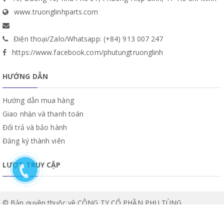
www.truonglinhparts.com
Điện thoại/Zalo/Whatsapp: (+84) 913 007 247
https://www.facebook.com/phutungtruonglinh
HƯỚNG DẪN
Hướng dẫn mua hàng
Giao nhận và thanh toán
Đổi trả và bảo hành
Đăng ký thành viên
LƯỢT TRUY CẬP
© Bản quyền thuộc về CÔNG TY CỔ PHẦN PHỤ TÙNG
TRƯỜNG LINH | Cung cấp bởi
Sapo
.