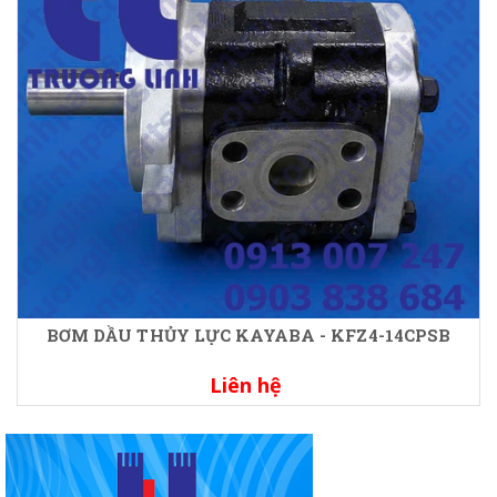
BƠM DẦU THỦY LỰC KAYABA - KFZ4-14CPSB
Liên hệ