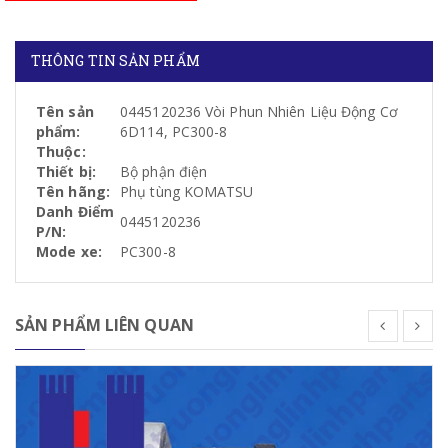
THÔNG TIN SẢN PHẨM
Tên sản
0445120236 Vòi Phun Nhiên Liệu Động Cơ
phẩm:
6D114, PC300-8
Thuộc:
Thiết bị:
Bộ phận điện
Tên hãng:
Phụ tùng KOMATSU
Danh Điểm
0445120236
P/N:
Mode xe:
PC300-8
SẢN PHẨM LIÊN QUAN