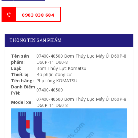
0903 838 684
THÔNG TIN SẢN PHẨM
Tên sản
07400-40500 Bơm Thủy Lực Máy Ủi D60P-8
phẩm:
D60P-11 D60-8
Loại:
Bơm Thủy Lực Komatsu
Thiết bị:
Bô phận đông cơ
Tên hãng:
Phụ tùng KOMATSU
Danh Điểm
07400-40500
P/N:
07400-40500 Bơm Thủy Lực Máy Ủi D60P-8
Model xe:
D60P-11 D60-8