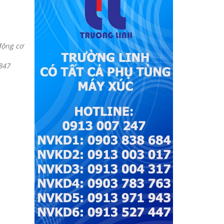
động cơ
847