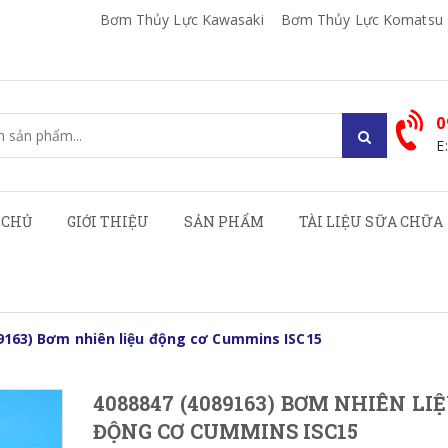
Bơm Thủy Lực Kawasaki
Bơm Thủy Lực Komatsu
0
E
 CHỦ
GIỚI THIỆU
SẢN PHẨM
TÀI LIỆU SỮA CHỮA
9163) Bơm nhiên liệu động cơ Cummins ISC15
4088847 (4089163) BƠM NHIÊN LI
ĐỘNG CƠ CUMMINS ISC15