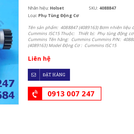
Nhãn hiệu:
Holset
SKU:
4088847
Loại:
Phụ Tùng Động Cơ
Tên sản phẩm: 4088847 (4089163) Bơm nhiên liệu 
Cummins ISC15 Thuộc: Thiết bị: Phụ tùng động cơ
Cummins Tên hãng: Cummins Cummins P/N: 4088
(4089163) Model Động Cơ : Cummins ISC15
Liên hệ
ĐẶT HÀNG
0913 007 247