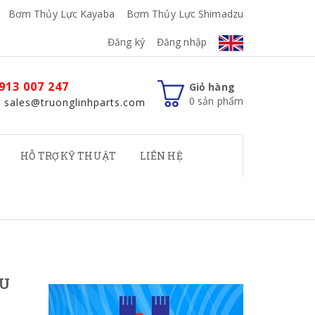
Bơm Thủy Lực Kayaba
Bơm Thủy Lực Shimadzu
Đăng ký
Đăng nhập
913 007 247
Giỏ hàng
0
sản phẩm
: sales@truonglinhparts.com
HỖ TRỢ KỸ THUẬT
LIÊN HỆ
ỆU