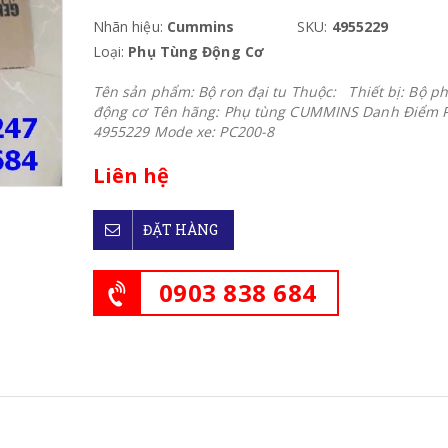
Nhãn hiệu:
Cummins
SKU:
4955229
Loại:
Phụ Tùng Động Cơ
Tên sản phẩm: Bộ ron đại tu Thuộc: Thiết bị: Bộ p
động cơ Tên hãng: Phụ tùng CUMMINS Danh Điểm P
4955229 Mode xe: PC200-8
Liên hệ
ĐẶT HÀNG
0903 838 684