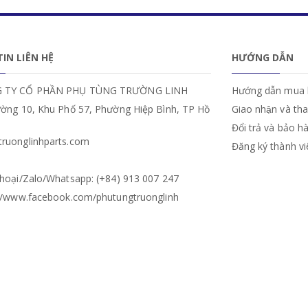
IN LIÊN HỆ
HƯỚNG DẪN
 TY CỔ PHẦN PHỤ TÙNG TRƯỜNG LINH
Hướng dẫn mua 
ường 10, Khu Phố 57, Phường Hiệp Bình, TP Hồ
Giao nhận và th
Đổi trả và bảo h
ruonglinhparts.com
Đăng ký thành v
hoại/Zalo/Whatsapp: (+84) 913 007 247
://www.facebook.com/phutungtruonglinh