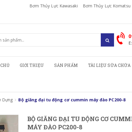
Bơm Thủy Lực Kawasaki
Bơm Thủy Lực Komatsu
0
E
 CHỦ
GIỚI THIỆU
SẢN PHẨM
TÀI LIỆU SỮA CHỮA
y Dựng
Bộ giăng đại tu động cơ cummin máy đào PC200-8
BỘ GIĂNG ĐẠI TU ĐỘNG CƠ CUMM
MÁY ĐÀO PC200-8