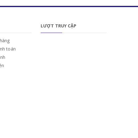
LƯỢT TRUY CẬP
hàng
anh toán
ành
iên