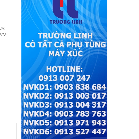
hận
/N: