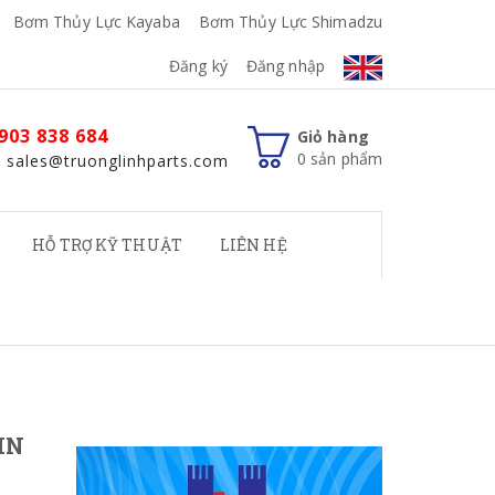
Bơm Thủy Lực Kayaba
Bơm Thủy Lực Shimadzu
Đăng ký
Đăng nhập
903 838 684
Giỏ hàng
0
sản phẩm
: sales@truonglinhparts.com
HỖ TRỢ KỸ THUẬT
LIÊN HỆ
IN