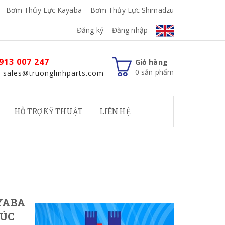
Bơm Thủy Lực Kayaba
Bơm Thủy Lực Shimadzu
Đăng ký
Đăng nhập
913 007 247
Giỏ hàng
0
sản phẩm
: sales@truonglinhparts.com
HỖ TRỢ KỸ THUẬT
LIÊN HỆ
YABA
XÚC