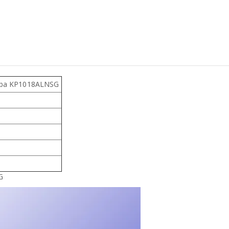
aba KP1018ALNSG
G