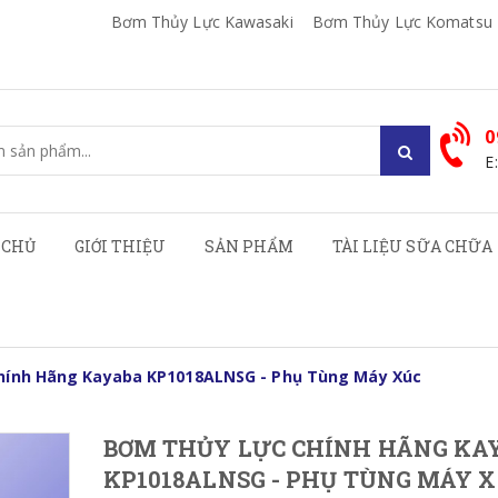
Bơm Thủy Lực Kawasaki
Bơm Thủy Lực Komatsu
0
E
 CHỦ
GIỚI THIỆU
SẢN PHẨM
TÀI LIỆU SỮA CHỮA
hính Hãng Kayaba KP1018ALNSG - Phụ Tùng Máy Xúc
BƠM THỦY LỰC CHÍNH HÃNG KA
KP1018ALNSG - PHỤ TÙNG MÁY 