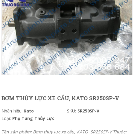
BƠM THỦY LỰC XE CẨU, KATO SR250SP-V
Nhãn hiệu:
Kato
SKU:
SR250SP-V
Loại:
Phụ Tùng Thủy Lực
Tên sản phẩm: Bơm thủy lực xe cẩu, KATO SR250SP-V Thuộc: