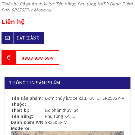
Thiết bị: Bộ phận thủy lực Tên hãng: Phụ tùng KATO Danh Điểm
P/N: SR250SP-V Mode xe:
Liên hệ
ĐẶT HÀNG
0903 838 684
THÔNG TIN SẢN PHẨM
Tên sản phẩm:
Bơm thủy lực xe cẩu, KATO SR250SP-V
Thuộc:
Thiết bị:
Bộ phận thủy lực
Tên hãng:
Phụ tùng KATO
Danh Điểm P/N:
SR250SP-V
Mode xe: