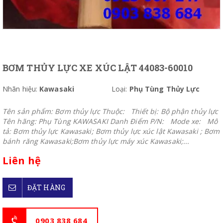
BƠM THỦY LỰC XE XÚC LẬT 44083-60010
Nhãn hiệu:
Kawasaki
Loại:
Phụ Tùng Thủy Lực
Tên sản phẩm: Bơm thủy lực Thuộc: Thiết bị: Bộ phận thủy lực
Tên hãng: Phụ Tùng KAWASAKI Danh Điểm P/N: Mode xe: Mô
tả: Bơm thủy lực Kawasaki; Bơm thủy lực xúc lật Kawasaki ; Bơm
bánh răng Kawasaki;Bơm thủy lực máy xúc Kawasaki;...
Liên hệ
ĐẶT HÀNG
0903 838 684