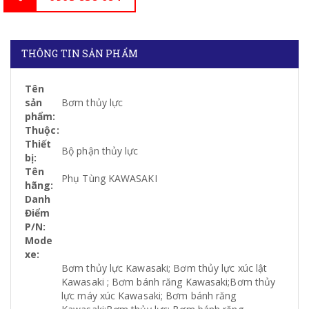
THÔNG TIN SẢN PHẨM
Tên
sản
Bơm thủy lực
phẩm:
Thuộc:
Thiết
Bộ phận thủy lực
bị:
Tên
Phụ Tùng KAWASAKI
hãng:
Danh
Điểm
P/N:
Mode
xe:
Bơm thủy lực Kawasaki; Bơm thủy lực xúc lật
Kawasaki ; Bơm bánh răng Kawasaki;Bơm thủy
lực máy xúc Kawasaki; Bơm bánh răng