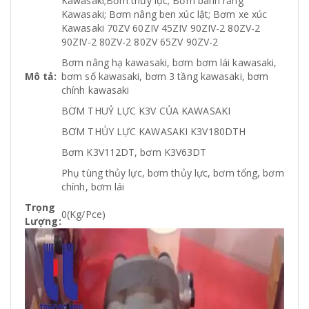
Kawasaki;Bơm thủy lực; Bơm bánh răng
Kawasaki; Bơm nâng ben xúc lật; Bơm xe xúc
Kawasaki 70ZV 60ZIV 45ZIV 90ZIV-2 80ZV-2
90ZIV-2 80ZV-2 80ZV 65ZV 90ZV-2
Bơm nâng hạ kawasaki, bơm bơm lái kawasaki,
Mô tả:
bơm số kawasaki, bơm 3 tầng kawasaki, bơm
chính kawasaki
BƠM THUỶ LỰC K3V CỦA KAWASAKI
BƠM THỦY LỰC KAWASAKI K3V180DTH
Bơm K3V112DT, bơm K3V63DT
Phụ tùng thủy lực, bơm thủy lực, bơm tổng, bơm
chính, bơm lái
Trọng
0(Kg/Pce)
Lượng: