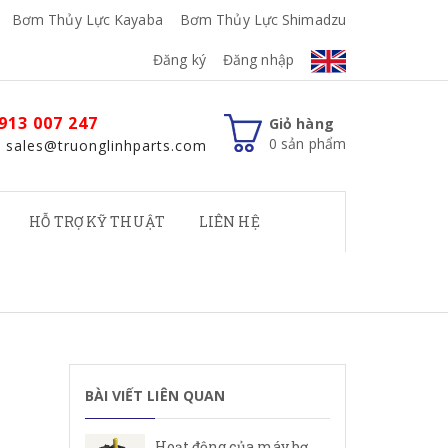
Bơm Thủy Lực Kayaba
Bơm Thủy Lực Shimadzu
Đăng ký
Đăng nhập
913 007 247
Giỏ hàng
0
sản phẩm
: sales@truonglinhparts.com
HỖ TRỢ KỸ THUẬT
LIÊN HỆ
BÀI VIẾT LIÊN QUAN
Hoạt động của máy bơm cánh gạt Rexroth