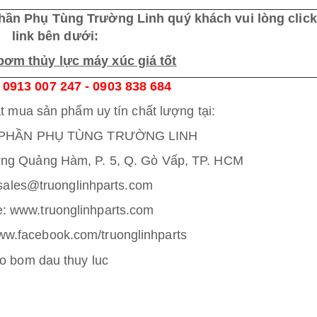
phần Phụ Tùng Trường Linh quý khách vui lòng click
link bên dưới:
ơm thủy lực máy xúc giá tốt
0913 007 247 - 0903 838 684
t mua sản phẩm uy tín chất lượng tại:
PHẦN PHỤ TÙNG TRƯỜNG LINH
ơng Quảng Hàm, P. 5, Q. Gò Vấp, TP. HCM
 sales@truonglinhparts.com
: www.truonglinhparts.com
w.facebook.com/truonglinhparts
ao bom dau thuy luc