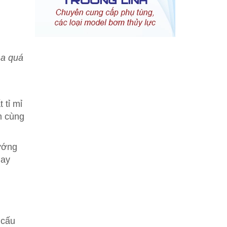
ua quá
 tỉ mỉ
m cùng
hướng
uay
 cấu