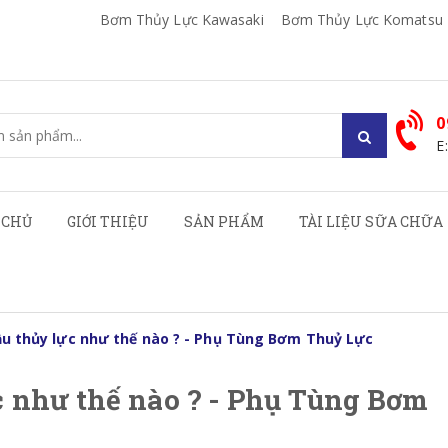
Bơm Thủy Lực Kawasaki
Bơm Thủy Lực Komatsu
0
E
 CHỦ
GIỚI THIỆU
SẢN PHẨM
TÀI LIỆU SỮA CHỮA
u thủy lực như thế nào ? - Phụ Tùng Bơm Thuỷ Lực
c như thế nào ? - Phụ Tùng Bơm