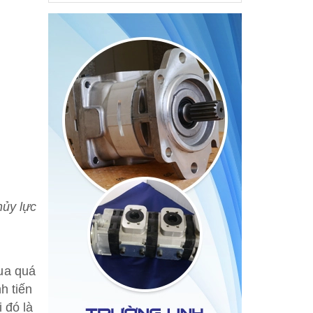
hủy lực
qua quá
h tiến
 đó là