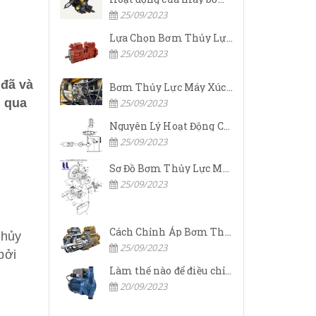
25/09/2023
Lựa Chọn Bơm Thủy Lực Komatsu Đúng
25/09/2023
 đã và
Bơm Thủy Lực Máy Xúc Komatsu Bị Hỏng: Nguyên Nhân Và Cách Khắc Phục
g qua
25/09/2023
Nguyên Lý Hoạt Động Của Bơm Thủy Lực Komatsu
25/09/2023
Sơ Đồ Bơm Thủy Lực Máy Xúc Komatsu
25/09/2023
Cách Chỉnh Áp Bơm Thủy Lực Máy Xúc Komatsu
thủy
25/09/2023
bởi
Làm thế nào để điều chỉnh áp suất đầu ra của bơm thủy lực?
20/09/2023