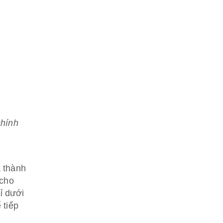
chính
á thành
 cho
ỉ dưới
 tiếp