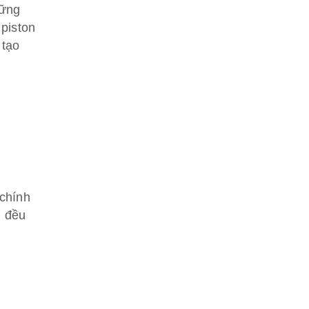
hững
piston
 tạo
 chính
g đều