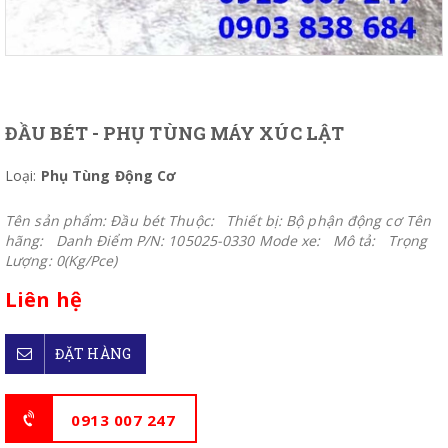
ĐẦU BÉT - PHỤ TÙNG MÁY XÚC LẬT
Loại:
Phụ Tùng Động Cơ
Tên sản phẩm: Đầu bét Thuộc: Thiết bị: Bộ phận động cơ Tên
hãng: Danh Điểm P/N: 105025-0330 Mode xe: Mô tả: Trọng
Lượng: 0(Kg/Pce)
Liên hệ
ĐẶT HÀNG
0913 007 247