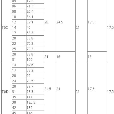
05
17.2
06
21.3
08
26.4
10
34.1
12
37.1
28
24.5
17.5
T6C
14
46
21
17.5
17
58.3
20
63.8
22
70.3
25
79.3
28
88.8
21
16
16
31
100
14
47.6
17
58.2
20
66
24
79.5
28
89.7
24.5
21
17.5
T6D
31
98.3
21
17.5
35
111
38
120.3
42
136
45
145