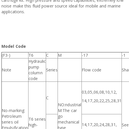
cartridge kit. High pressure and speed capabilities, extremely low
noise make this fluid power source ideal for mobile and marine
applications.
Model Code
(F3-)
T6
C
M
-17
-1
Hydraulic
pump
Note
Series
Flow code
Sha
column
code
03,05,06,08,10,12,
C
14,17,20,22,25,28,31
NO:ndustrial
No-marking:
M:The car
Petroleum
go
T6 series
series oil
mechanical
14,17,20,24,28,31,
high-
See
Emulsification
type