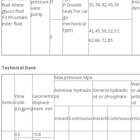
D
pressure
inst
35,38,42,45,50
fluid Water
P:Double
vane
dim
glycol-fluid
seal(The car
pump
F3:Phoshate
go
ester fluid
mechanical
type)
42,45,50,52,57,
E
62,66,72,85
Technical Date
Max.pressure Mpa
Wate
Antiwear hydraulic
General hydraulic
or w
Flow
Geometric
oil
oil or phosphate
anti
Series
code
displace-
oil
(Usgpm)
ment ml/r
Instant
Continuous
Instant
Continuous
Inst
03
10.8