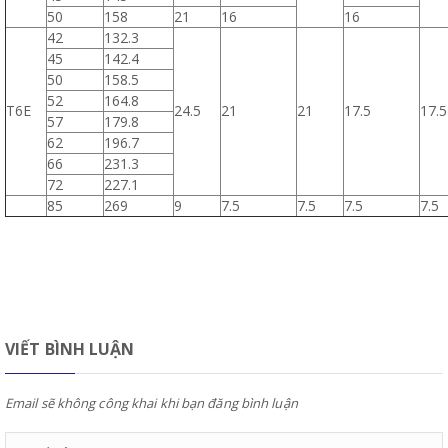
50
158
21
16
16
42
132.3
45
142.4
50
158.5
52
164.8
T6E
24.5
21
21
17.5
17.5
57
179.8
62
196.7
66
231.3
72
227.1
85
269
9
7.5
7.5
7.5
7.5
VIẾT BÌNH LUẬN
Email sẽ không công khai khi bạn đăng bình luận