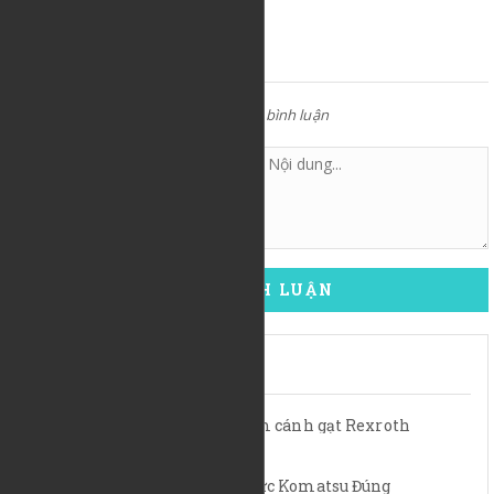
VIẾT BÌNH LUẬN
Email sẽ không công khai khi bạn đăng bình luận
ĐĂNG BÌNH LUẬN
BÀI VIẾT LIÊN QUAN
Hoạt động của máy bơm cánh gạt Rexroth
25/09/2023
Lựa Chọn Bơm Thủy Lực Komatsu Đúng