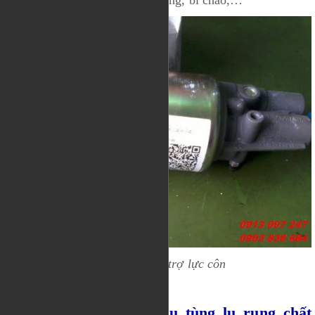
roa, piston phanh, phớt trống rung, bi chao,…
Phụ tùng xe lu trợ lực côn
Địa điểm phân phối phụ tùng lu rung chất