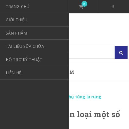
0
TRANG CHỦ
GIỚI THIỆU
SẢN PHẨM
TÀI LIỆU SỮA CHỮA
HỖ TRỢ KỸ THUẬT
DANH MỤC SẢN PHẨM
LIÊN HỆ
Trang chủ
Hỗ Trợ Kỹ Thuật
Giới thiệu và phân loại một số phụ tùng lu rung
Giới thiệu và phân loại một số
phụ tùng lu rung