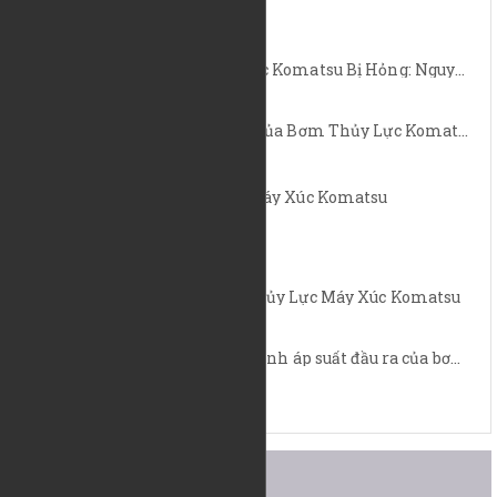
25/09/2023
Bơm Thủy Lực Máy Xúc Komatsu Bị Hỏng: Nguyên Nhân Và Cách Khắc Phục
25/09/2023
Nguyên Lý Hoạt Động Của Bơm Thủy Lực Komatsu
25/09/2023
Sơ Đồ Bơm Thủy Lực Máy Xúc Komatsu
25/09/2023
Cách Chỉnh Áp Bơm Thủy Lực Máy Xúc Komatsu
25/09/2023
Làm thế nào để điều chỉnh áp suất đầu ra của bơm thủy lực?
20/09/2023