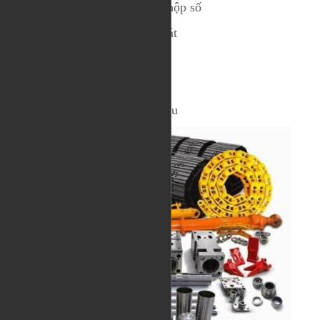
- Bơm thủy lực, bơm lái, bơm hộp số
- Lá bố thép hộp số, lá bố ma sát
- Bộ hơi động cơ thủy lực
- Hộp số xe lu rung
- Bánh lốp xu lu, bánh xích xe lu