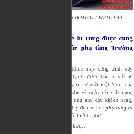
Hình ảnh chi tiết xe lu rung BOMAG BW211D-40
Chi tiết các phụ tùng xe lu rung được cung
cấp bởi Công ty cổ phần phụ tùng Trường
Linh
Trong những năm qua, phân khúc máy công trình xây
dựng của Nhật Bản và Trung Quốc được bán ra với số
lượng tăng mạnh trên thị trường xe cơ giới Việt Nam, qua
đó đáp ứng các yêu cầu khắt khe và ngày càng đa dạng
hơn của các nhà thầu. Để đáp ứng nhu cầu khách hang,
công ty Trường Linh cung cấp đầy đủ các loại
phụ tùng lu
rung
với đầy đủ các linh kiện và thiết bị như:
- Các loại lọc dầu, lọc gió, lọc nhớt,…