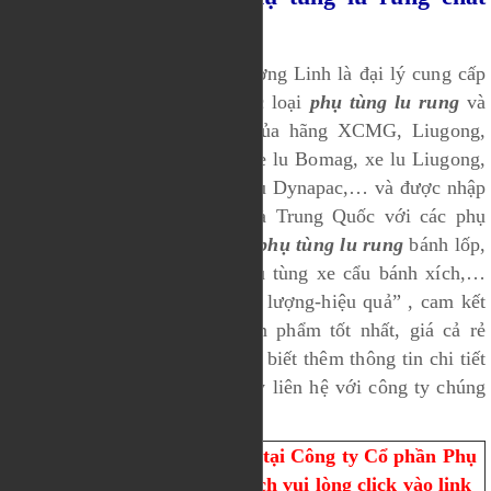
lượng và uy tín nhất
Công ty cổ phần phụ tùng Trường Linh là đại lý cung cấp
hàng đầu tại Việt Nam với các loại
phụ tùng lu rung
và
các thiết bị máy công trình của hãng XCMG, Liugong,
XGMA, Changlin, Komatsu, xe lu Bomag, xe lu Liugong,
xe lu Sakai, xe lu XCMG, xe lu Dynapac,… và được nhập
khẩu trực tiếp từ Nhật Bản và Trung Quốc với các phụ
tùng như phụ tùng xe lu rung,
phụ tùng lu rung
bánh lốp,
phụ tùng xe cẩu bánh lốp, phụ tùng xe cẩu bánh xích,…
Với phương châm “uy tín-chất lượng-hiệu quả” , cam kết
mang đến quý khách hàng sản phẩm tốt nhất, giá cả rẻ
nhất. Để được hỗ trợ tư vấn và biết thêm thông tin chi tiết
sản phẩm mà bạn đang cần hãy liên hệ với công ty chúng
tôi qua địa chỉ sau:
Để đặt mua phụ tùng xe cẩu tại Công ty Cổ phần Phụ
Tùng Trường Linh quý khách vui lòng click vào link