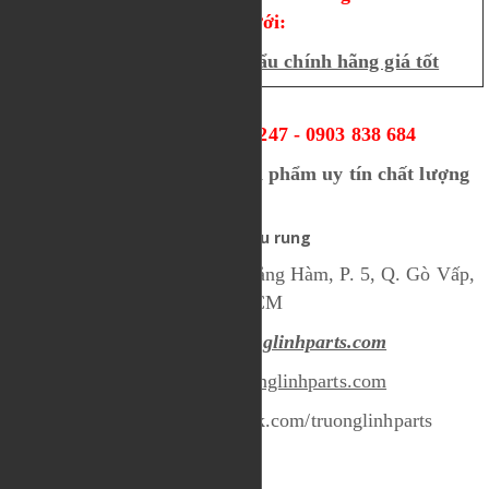
bên dưới:
Mua ngay phụ tùng xe cẩu chính hãng giá tốt
HOTLINE: 0913 007 247 - 0903 838 684
Nhận tư vấn và đặt mua sản phẩm uy tín chất lượng
tại:
phụ tùng lu rung
Địa chỉ: 416/43/36 Dương Quảng Hàm, P. 5, Q. Gò Vấp,
TP. HCM
Email:
sales@truonglinhparts.com
Website:
www.truonglinhparts.com
Facebook: www.facebook.com/truonglinhparts