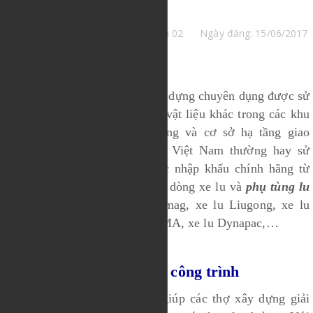
Biên Tập Viên Trường Linh 02
Ngày đăng: 15/06/2017
0 bình luận
Xe lu rung là một loại máy xây dựng chuyên dụng được sử
dụng đẻ đầm, nén đất hay các vật liệu khác trong các khu
công trình xây dựng cầu đường và cơ sở hạ tầng giao
thông. Hiện nay ở thị trường Việt Nam thường hay sử
dụng các loại xe lu rung được nhập khẩu chính hãng từ
Trung Quốc, Nhật Bản với các dòng xe lu và
phụ tùng lu
rung
như Komatsu, xe lu Bomag, xe lu Liugong, xe lu
Sakai, xe lu XCMG, xe lu XGMA, xe lu Dynapac,…
Tổng quan về xe lu rung công trình
Xe lu rung được thiết kế để giúp các thợ xây dựng giải