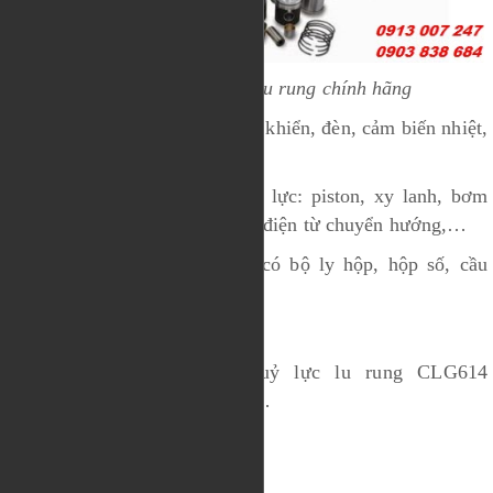
Các chi tiết phụ tùng lu rung chính hãng
- Hệ thống điện gồm bảng điều khiển, đèn, cảm biến nhiệt,
đường dây
- Hệ thống động cơ bơm thủy lực: piston, xy lanh, bơm
rung, bơm lái, mô tơ rung, van điện từ chuyển hướng,…
- Hệ thống truyền động gồm có bộ ly hộp, hộp số, cầu
truyền động,…
- Và một số chi tiết khác như:
+ Mô tơ rung và bơm thuỷ lực lu rung CLG614
(LiuGong), XS142J (XCMG),…
+ Các đăng
+ Bót lái