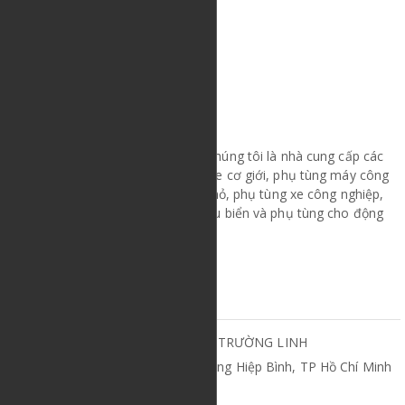
Công ty CP Phụ tùng Trường Linh chúng tôi là nhà cung cấp các
phụ tùng máy xây dựng, phụ tùng xe cơ giới, phụ tùng máy công
trình, các thiết bị nặng cho ngành mỏ, phụ tùng xe công nghiệp,
phụ tùng xe nâng, phụ tùng máy tàu biển và phụ tùng cho động
cơ diesel.
THÔNG TIN LIÊN HỆ
CÔNG TY CỔ PHẦN PHỤ TÙNG TRƯỜNG LINH
19, Đường 10, Khu Phố 57, Phường Hiệp Bình, TP Hồ Chí Minh
www.truonglinhparts.com