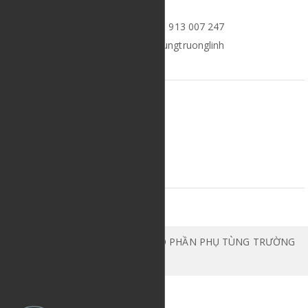
Điện thoại/Zalo/Whatsapp: (+84) 913 007 247
https://www.facebook.com/phutungtruonglinh
HƯỚNG DẪN
Hướng dẫn mua hàng
Giao nhận và thanh toán
Đổi trả và bảo hành
Đăng ký thành viên
LƯỢT TRUY CẬP
© Bản quyền thuộc về CÔNG TY CỔ PHẦN PHỤ TÙNG TRƯỜNG
LINH | Cung cấp bởi
Sapo
.