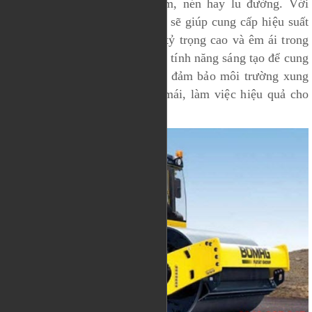
quyết bất kỳ công việc về đầm, nén hay lu đường. Với
thiết kế đặc biệt của xe lu rung sẽ giúp cung cấp hiệu suất
tối đa cho công trình của bạn, tỷ trọng cao và êm ái trong
hoạt động, cung với đó là nhiều tính năng sáng tạo để cung
cấp hiệu suất hoàn hảo nhất và đảm bảo môi trường xung
quanh được an toàn, và thoải mái, làm việc hiệu quả cho
người sử dụng.