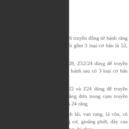
+ Khớp chao
+ Cao su giảm chấn
+ Khớp nối mô tơ rung
+ Bánh răng đơn Z54, Z52 , Z56 truyền động từ bánh răng
đầu ra hộp số đến bánh răng đôi gồm 3 loại cơ bản là 52,
54 hay 56 răng
+ Bánh răng đôi Z54/26, Z52/28, Z52/24 dùng để truyền
động từ bánh răng đơn đến hai bánh sau có 3 loại cơ bản
là 52/24, 52/28, 54/26 răng
+ Bánh răng đầu ra hộp số Z22 và Z24 dùng để truyền
động từ hộp số ra bên bánh răng đơn trong cụm truyền
động bên có 2 loại là 22 răng và 24 răng
+ Ngoài ra còn có, xi lanh bánh lái, van rung, lá côn, củ
đề, bộ giải nhiệt làm mát động cơ, gioăng phớt, dây cua