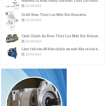
Nguyên Lý Hoạt Động Của Bơm Thủy Lực Komatsu
25/09/2023
Sơ Đồ Bơm Thủy Lực Máy Xúc Komatsu
25/09/2023
Cách Chỉnh Áp Bơm Thủy Lực Máy Xúc Komatsu
25/09/2023
Làm thế nào để điều chỉnh áp suất đầu ra của bơm thủy lực?
20/09/2023