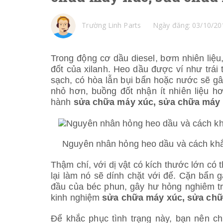
Trường Linh Parts
Ngày đăng: 03/10/20
Trong động cơ dầu diesel, bơm nhiên liệu
đốt của xilanh. Heo dầu được ví như trái
sạch, có hòa lẫn bụi bẩn hoặc nước sẽ g
nhỏ hơn, buồng đốt nhận ít nhiên liệu h
hành
sửa chữa máy xúc, sửa chữa máy c
Nguyên nhân hỏng heo dầu và cách khắ
Thậm chí, với dị vật có kích thước lớn có 
lại làm nó sẽ dính chặt với đế. Cặn bẩn 
đầu của béc phun, gây hư hỏng nghiêm tr
kinh nghiệm
sửa chữa máy xúc, sửa chữ
Để khắc phục tình trạng này, bạn nên c