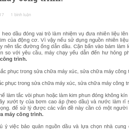
17
1 bình luận
, heo dầu đóng vai trò làm nhiệm vụ đưa nhiên liệu lê
 tim của động cơ. Vì vậy nếu sử dụng nguồn nhiên liệ
ây nên tắc đường ống dẫn dầu. Cặn bẩn vào bám làm 
ơn so với yêu cầu, máy chạy yếu dẫn đến hư hỏng ph
ông trình.
c phục trong sửa chữa máy xúc, sửa chữa máy công tr
thể làm tắc vòi phun hoặc làm kim phun đóng không kín 
gây xướt ty của bơm cao áp (heo dầu) và nước làm rỉ 
ọng. để sử lý được các vấn đề này cần có một người
a máy công trình.
hú ý việc bảo quản nguồn dầu và lựa chọn nhà cung 