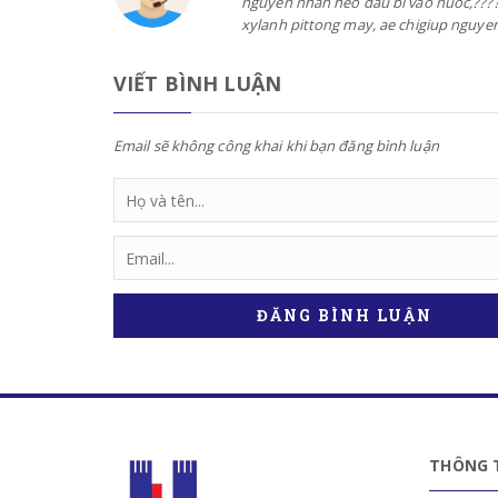
nguyen nhan heo dau bi vao nuoc,?????
xylanh pittong may, ae chigiup nguye
VIẾT BÌNH LUẬN
Email sẽ không công khai khi bạn đăng bình luận
ĐĂNG BÌNH LUẬN
THÔNG T