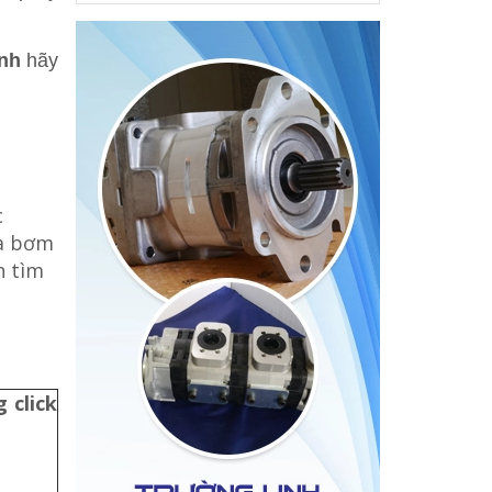
nh
hãy
c
ủa bơm
n tìm
 click