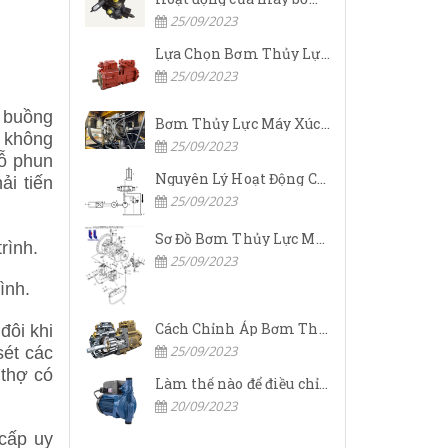
25/09/2023
Lựa Chọn Bơm Thủy Lực Komatsu Đúng
25/09/2023
n buồng
Bơm Thủy Lực Máy Xúc Komatsu Bị Hỏng: Nguyên Nhân Và Cách Khắc Phục
u không
25/09/2023
lỗ phun
Nguyên Lý Hoạt Động Của Bơm Thủy Lực Komatsu
ải tiến
25/09/2023
Sơ Đồ Bơm Thủy Lực Máy Xúc Komatsu
25/09/2023
ình.
Cách Chỉnh Áp Bơm Thủy Lực Máy Xúc Komatsu
đôi khi
25/09/2023
sét các
 thợ có
Làm thế nào để điều chỉnh áp suất đầu ra của bơm thủy lực?
20/09/2023
cấp uy