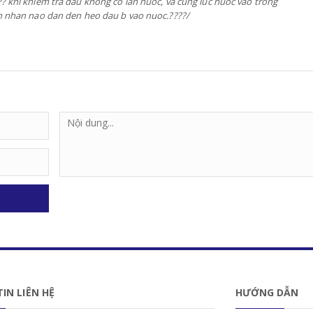
 khi khiem tra dau khong co lan nuoc, va cung luc nuoc vao trong
n nhan nao dan den heo dau b vao nuoc.????/
IN LIÊN HỆ
HƯỚNG DẪN