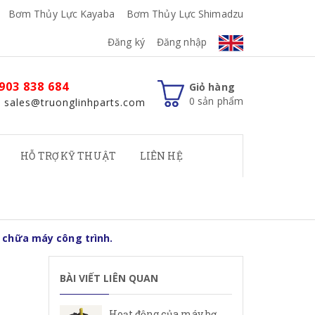
Bơm Thủy Lực Kayaba
Bơm Thủy Lực Shimadzu
Đăng ký
Đăng nhập
903 838 684
Giỏ hàng
0
sản phẩm
: sales@truonglinhparts.com
HỖ TRỢ KỸ THUẬT
LIÊN HỆ
 chữa máy công trình.
BÀI VIẾT LIÊN QUAN
Hoạt động của máy bơm cánh gạt Rexroth