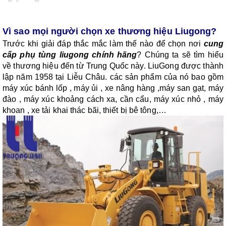
Vì sao mọi người chọn xe thương hiệu Liugong?
Trước khi giải đáp thắc mắc làm thế nào để chọn nơi
cung
cấp phụ tùng liugong chính hãng
? Chúng ta sẽ tìm hiểu
về thương hiệu đến từ Trung Quốc này. LiuGong được thành
lập năm 1958 tại Liễu Châu. các sản phẩm của nó bao gồm
máy xúc bánh lốp
,
máy ủi
,
xe nâng hàng
,máy san gạt,
máy
đào
,
máy xúc khoảng cách xa
,
cần cẩu
,
máy xúc nhỏ
,
máy
khoan
,
xe tải khai thác bãi
, thiết bị bê tông,…