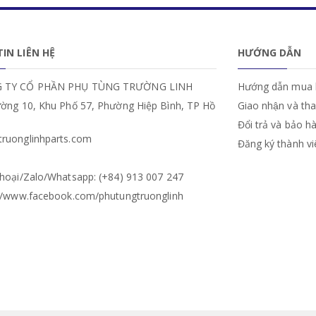
IN LIÊN HỆ
HƯỚNG DẪN
 TY CỔ PHẦN PHỤ TÙNG TRƯỜNG LINH
Hướng dẫn mua 
ường 10, Khu Phố 57, Phường Hiệp Bình, TP Hồ
Giao nhận và th
Đổi trả và bảo h
ruonglinhparts.com
Đăng ký thành v
hoại/Zalo/Whatsapp: (+84) 913 007 247
://www.facebook.com/phutungtruonglinh