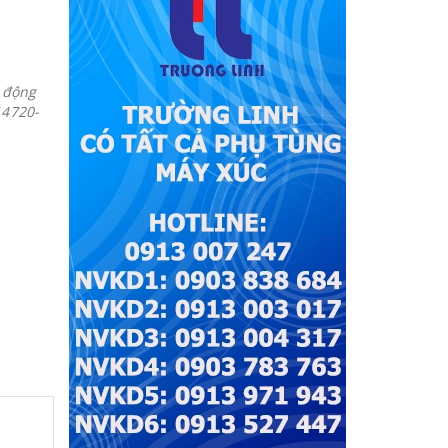
 động
14720-