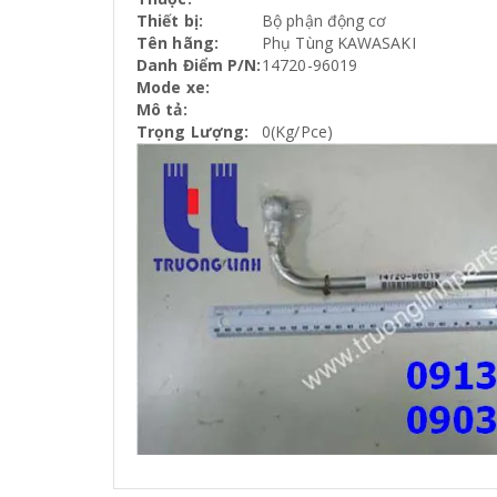
Thiết bị:
Bộ phận động cơ
Tên hãng:
Phụ Tùng KAWASAKI
Danh Điểm P/N:
14720-96019
Mode xe:
Mô tả:
Trọng Lượng:
0(Kg/Pce)