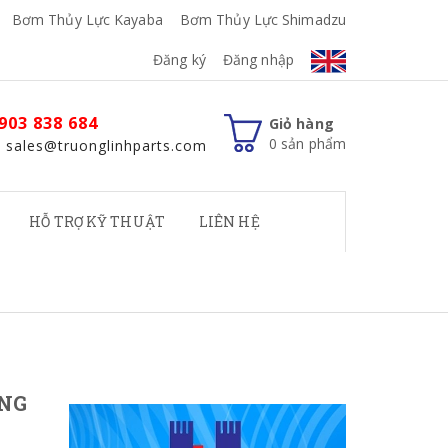
Bơm Thủy Lực Kayaba
Bơm Thủy Lực Shimadzu
Đăng ký
Đăng nhập
903 838 684
Giỏ hàng
0
sản phẩm
: sales@truonglinhparts.com
HỖ TRỢ KỸ THUẬT
LIÊN HỆ
ÙNG