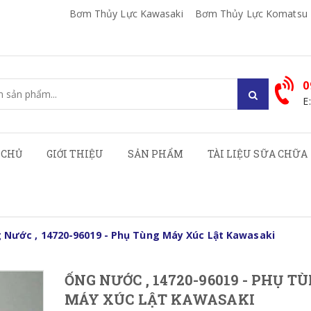
Bơm Thủy Lực Kawasaki
Bơm Thủy Lực Komatsu
0
E
 CHỦ
GIỚI THIỆU
SẢN PHẨM
TÀI LIỆU SỮA CHỮA
 Nước , 14720-96019 - Phụ Tùng Máy Xúc Lật Kawasaki
ỐNG NƯỚC , 14720-96019 - PHỤ T
MÁY XÚC LẬT KAWASAKI