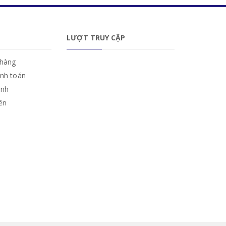
LƯỢT TRUY CẬP
hàng
anh toán
ành
iên