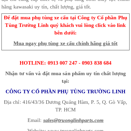
hãng kawasaki uy tín, chất lượng, giá tốt.
Để đặt mua phụ tùng xe cẩu tại Công ty Cổ phần Phụ
Tùng Trường Linh quý khách vui lòng click vào link
bên dưới:
Mua ngay phụ tùng xe cẩu chính hãng giá tốt
HOTLINE: 0913 007 247 - 0903 838 684
Nhận tư vấn và đặt mua sản phẩm uy tín chất lượng
tại:
CÔNG TY CỔ PHẦN PHỤ TÙNG TRƯỜNG LINH
Địa chỉ: 416/43/36 Dương Quảng Hàm, P. 5, Q. Gò Vấp,
TP. HCM
Email:
sales@truonglinhparts.com
Website:
www.truonglinhparts.com