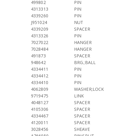
499802
PIN
4313313
PIN
4339260
PIN
J951024
NUT
4339209
SPACER
4313326
PIN
7027022
HANGER
7028484
HANGER
491873
SPACER
948642
BRG.;BALL
4334411
PIN
4334412
PIN
4334410
PIN
4062809
WASHER;LOCK
9719475
LINK
4048127
SPACER
4105306
SPACER
4334467
SPACER
4120011
SPACER
3028456
SHEAVE
A766050
PIN;SPLIT