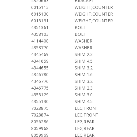
4320663
BRACKET
6015113
WEIGHT;COUNTER
6015130
WEIGHT;COUNTER
6015131
WEIGHT;COUNTER
4351361
BOLT
4358103
BOLT
4114408
WASHER
4353770
WASHER
4345469
SHIM 2.3
4341659
SHIM 4.5
4344655
SHIM 3.2
4346780
SHIM 1.6
4346776
SHIM 3.2
4346775
SHIM 2.3
4355129
SHIM 3.0
4355130
SHIM 4.5
7028875
LEG;FRONT
7028874
LEG;FRONT
8056286
LEG;REAR
8059968
LEG;REAR
8059969
LEG;REAR