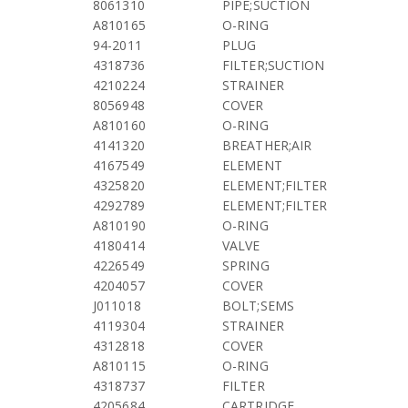
8061310
PIPE;SUCTION
A810165
O-RING
94-2011
PLUG
4318736
FILTER;SUCTION
4210224
STRAINER
8056948
COVER
A810160
O-RING
4141320
BREATHER;AIR
4167549
ELEMENT
4325820
ELEMENT;FILTER
4292789
ELEMENT;FILTER
A810190
O-RING
4180414
VALVE
4226549
SPRING
4204057
COVER
J011018
BOLT;SEMS
4119304
STRAINER
4312818
COVER
A810115
O-RING
4318737
FILTER
4205684
CARTRIDGE