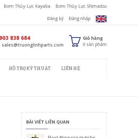
Bơm Thủy Lực Kayaba
Bơm Thủy Lực Shimadzu
Đăng ký
Đăng nhập
903 838 684
Giỏ hàng
0
sản phẩm
: sales@truonglinhparts.com
HỖ TRỢ KỸ THUẬT
LIÊN HỆ
BÀI VIẾT LIÊN QUAN
Hoạt động của máy bơm cánh gạt Rexroth