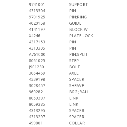
9741001
SUPPORT
4313304
PIN
9701925
PIN;RING
4020158
GUIDE
4141197
BLOCK W
X4246
PLATE;LOCK
4317153
PIN
4313305
PIN
A761000
PIN;SPLIT
8061025
STEP
J901230
BOLT
3064469
AXLE
4339198
SPACER
3028457
SHEAVE
969282
BRG.;BALL
8059387
LINK
8059385
LINK
4313295
SPACER
4313297
SPACER
499801
COLLAR