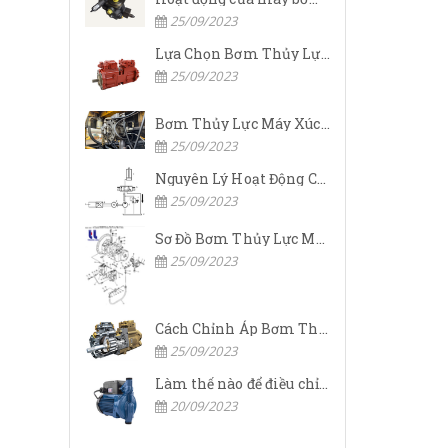
25/09/2023
Lựa Chọn Bơm Thủy Lực Komatsu Đúng
25/09/2023
Bơm Thủy Lực Máy Xúc Komatsu Bị Hỏng: Nguyên Nhân Và Cách Khắc Phục
25/09/2023
Nguyên Lý Hoạt Động Của Bơm Thủy Lực Komatsu
25/09/2023
Sơ Đồ Bơm Thủy Lực Máy Xúc Komatsu
25/09/2023
Cách Chỉnh Áp Bơm Thủy Lực Máy Xúc Komatsu
25/09/2023
Làm thế nào để điều chỉnh áp suất đầu ra của bơm thủy lực?
20/09/2023