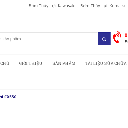
Bơm Thủy Lực Kawasaki
Bơm Thủy Lực Komatsu
0
E
 CHỦ
GIỚI THIỆU
SẢN PHẨM
TÀI LIỆU SỮA CHỮA
hi CX550