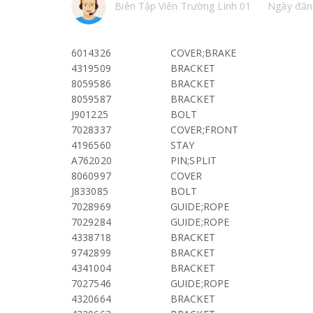
Biên Tập Viên Trường Linh 01
Ngày đăn
6014326
COVER;BRAKE
4319509
BRACKET
8059586
BRACKET
8059587
BRACKET
J901225
BOLT
7028337
COVER;FRONT
4196560
STAY
A762020
PIN;SPLIT
8060997
COVER
J833085
BOLT
7028969
GUIDE;ROPE
7029284
GUIDE;ROPE
4338718
BRACKET
9742899
BRACKET
4341004
BRACKET
7027546
GUIDE;ROPE
4320664
BRACKET