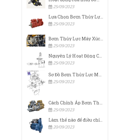
25/09/2023
Lựa Chọn Bơm Thủy Lực Komatsu Đúng
25/09/2023
Bơm Thủy Lực Máy Xúc Komatsu Bị Hỏng: Nguyên Nhân Và Cách Khắc Phục
25/09/2023
Nguyên Lý Hoạt Động Của Bơm Thủy Lực Komatsu
25/09/2023
Sơ Đồ Bơm Thủy Lực Máy Xúc Komatsu
25/09/2023
Cách Chỉnh Áp Bơm Thủy Lực Máy Xúc Komatsu
25/09/2023
Làm thế nào để điều chỉnh áp suất đầu ra của bơm thủy lực?
20/09/2023