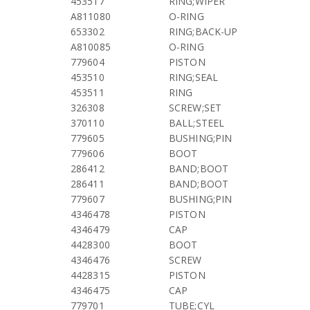
453517
RING;WIPER
A811080
O-RING
653302
RING;BACK-UP
A810085
O-RING
779604
PISTON
453510
RING;SEAL
453511
RING
326308
SCREW;SET
370110
BALL;STEEL
779605
BUSHING;PIN
779606
BOOT
286412
BAND;BOOT
286411
BAND;BOOT
779607
BUSHING;PIN
4346478
PISTON
4346479
CAP
4428300
BOOT
4346476
SCREW
4428315
PISTON
4346475
CAP
779701
TUBE;CYL