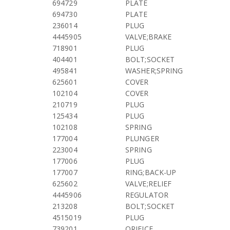
694729
PLATE
694730
PLATE
236014
PLUG
4445905
VALVE;BRAKE
718901
PLUG
404401
BOLT;SOCKET
495841
WASHER;SPRING
625601
COVER
102104
COVER
210719
PLUG
125434
PLUG
102108
SPRING
177004
PLUNGER
223004
SPRING
177006
PLUG
177007
RING;BACK-UP
625602
VALVE;RELIEF
4445906
REGULATOR
213208
BOLT;SOCKET
4515019
PLUG
739201
ORIFICE