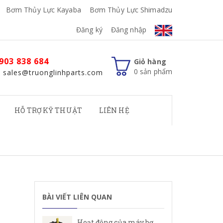
Bơm Thủy Lực Kayaba
Bơm Thủy Lực Shimadzu
Đăng ký
Đăng nhập
903 838 684
Giỏ hàng
0
sản phẩm
: sales@truonglinhparts.com
HỖ TRỢ KỸ THUẬT
LIÊN HỆ
BÀI VIẾT LIÊN QUAN
Hoạt động của máy bơm cánh gạt Rexroth