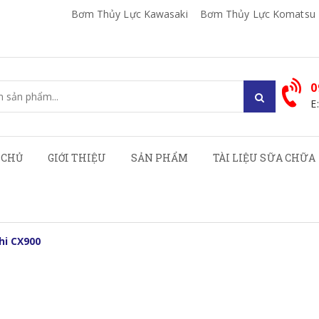
Bơm Thủy Lực Kawasaki
Bơm Thủy Lực Komatsu
0
E
 CHỦ
GIỚI THIỆU
SẢN PHẨM
TÀI LIỆU SỮA CHỮA
hi CX900