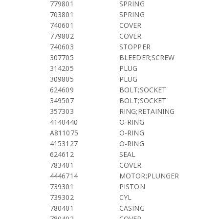
779801
SPRING
703801
SPRING
740601
COVER
779802
COVER
740603
STOPPER
307705
BLEEDER;SCREW
314205
PLUG
309805
PLUG
624609
BOLT;SOCKET
349507
BOLT;SOCKET
357303
RING;RETAINING
4140440
O-RING
A811075
O-RING
4153127
O-RING
624612
SEAL
783401
COVER
4446714
MOTOR;PLUNGER
739301
PISTON
739302
CYL
780401
CASING
780402
COVER