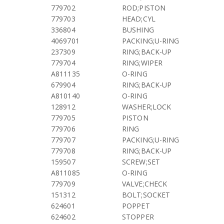
779702
ROD;PISTON
779703
HEAD;CYL
336804
BUSHING
4069701
PACKING;U-RING
237309
RING;BACK-UP
779704
RING;WIPER
A811135
O-RING
679904
RING;BACK-UP
A810140
O-RING
128912
WASHER;LOCK
779705
PISTON
779706
RING
779707
PACKING;U-RING
779708
RING;BACK-UP
159507
SCREW;SET
A811085
O-RING
779709
VALVE;CHECK
151312
BOLT;SOCKET
624601
POPPET
624602
STOPPER