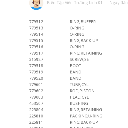
Biên Tập Viên Trường Linh 01
Ngày đăn
779512
RING;BUFFER
779513
O-RING
779514
O-RING
779515
RING;BACK-UP
779516
O-RING
779517
RING;RETAINING
315927
SCREW;SET
779518
BOOT
779519
BAND
779520
BAND
779601
TUBE;CYL
779602
ROD;PISTON
779603
HEAD;CYL
453507
BUSHING
225804
RING;RETAINING
225810
PACKING;U-RING
225811
RING;BACK-UP