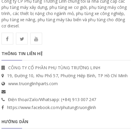
Công ty CP Phụ tùng Trường Linh chúng tôi là nhà cung cấp các
phụ tùng máy xây dựng, phụ tùng xe cơ giới, phụ tùng máy công
trình, các thiết bị nặng cho ngành mỏ, phụ tùng xe công nghiệp,
phụ tùng xe nâng, phụ tùng máy tàu biển và phụ tùng cho động
cơ diesel.
THÔNG TIN LIÊN HỆ
CÔNG TY CỔ PHẦN PHỤ TÙNG TRƯỜNG LINH
19, Đường 10, Khu Phố 57, Phường Hiệp Bình, TP Hồ Chí Minh
www.truonglinhparts.com
Điện thoại/Zalo/Whatsapp: (+84) 913 007 247
https://www.facebook.com/phutungtruonglinh
HƯỚNG DẪN