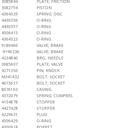
3085844
PLATE; FRICTION
3082754
PISTON
4364329
SPRING; DISC
4430356
O-RING
4430357
O-RING
4506415
O-RING
4364323
O-RING
9180466
VALVE; BRAKE
-9196236
VALVE; BRAKE
4234840
BRG.; NEEDLE
3085697
PLATE; VALVE
4271350
PIN; KNOCK
M341432
BOLT; SOCKET
4615617
BOLT; SOCKET
8076163
CASING
4372079
SPRING; COMPRES
4154878
STOPPER
4427428
STOPPER
4229631
PLUG
4506429
O-RING
4300918
POPPET