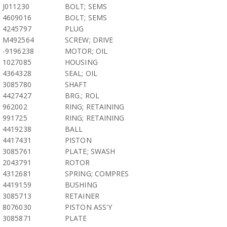
J011230
BOLT; SEMS
4609016
BOLT; SEMS
4245797
PLUG
M492564
SCREW; DRIVE
-9196238
MOTOR; OIL
1027085
HOUSING
4364328
SEAL; OIL
3085780
SHAFT
4427427
BRG.; ROL
962002
RING; RETAINING
991725
RING; RETAINING
4419238
BALL
4417431
PISTON
3085761
PLATE; SWASH
2043791
ROTOR
4312681
SPRING; COMPRES
4419159
BUSHING
3085713
RETAINER
8076030
PISTON ASS'Y
3085871
PLATE