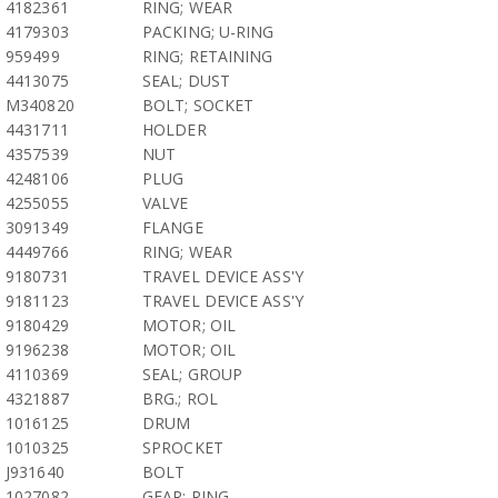
4182361
RING; WEAR
4179303
PACKING; U-RING
959499
RING; RETAINING
4413075
SEAL; DUST
M340820
BOLT; SOCKET
4431711
HOLDER
4357539
NUT
4248106
PLUG
4255055
VALVE
3091349
FLANGE
4449766
RING; WEAR
9180731
TRAVEL DEVICE ASS'Y
9181123
TRAVEL DEVICE ASS'Y
9180429
MOTOR; OIL
9196238
MOTOR; OIL
4110369
SEAL; GROUP
4321887
BRG.; ROL
1016125
DRUM
1010325
SPROCKET
J931640
BOLT
1027082
GEAR; RING