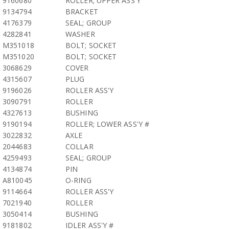
9160680
ROLLER; UPPER ASS'Y
9134794
BRACKET
4176379
SEAL; GROUP
4282841
WASHER
M351018
BOLT; SOCKET
M351020
BOLT; SOCKET
3068629
COVER
4315607
PLUG
9196026
ROLLER ASS'Y
3090791
ROLLER
4327613
BUSHING
9190194
ROLLER; LOWER ASS'Y #
3022832
AXLE
2044683
COLLAR
4259493
SEAL; GROUP
4134874
PIN
A810045
O-RING
9114664
ROLLER ASS'Y
7021940
ROLLER
3050414
BUSHING
9181802
IDLER ASS'Y #