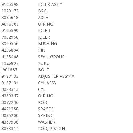
9165598
IDLER ASS'Y
1020173
BRG
3035618
AXLE
A810060
O-RING
9165599
IDLER
7032968
IDLER
3069556
BUSHING
4255804
PIN
4153468
SEAL; GROUP
1026807
YOKE
J901635
BOLT
9187133
ADJUSTER ASS'Y #
9187134
CYL.ASSY
3088313
CYL
4360347
O-RING
3077236
ROD
4421258
SPACER
3086200
SPRING
4357538
WASHER
3088314
ROD; PISTON