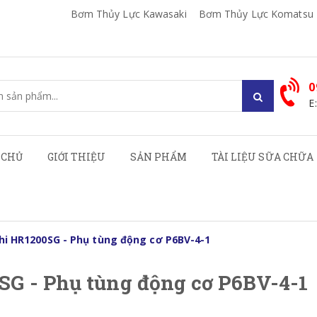
Bơm Thủy Lực Kawasaki
Bơm Thủy Lực Komatsu
0
E
 CHỦ
GIỚI THIỆU
SẢN PHẨM
TÀI LIỆU SỮA CHỮA
hi HR1200SG - Phụ tùng động cơ P6BV-4-1
SG - Phụ tùng động cơ P6BV-4-1