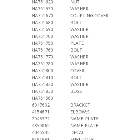
HA751620
NUT
HA751630
WASHER
HA751670
COUPLING COVER
HA751680
BOLT
HA751690
WASHER
HA751700
WASHER
HA751750
PLATE
HA751760
BOLT
HA751770
WASHER
HA751780
WASHER
HA751800
COVER
HA751810
BOLT
HA751820
WASHER
HA751830
BOSS
HA751560
6017602
BRACKET
4154671
ELBOW;S
2043372
NAME-PLATE
4359065
NAME PLATE
4446535
DECAL
9191991
SHREDDER