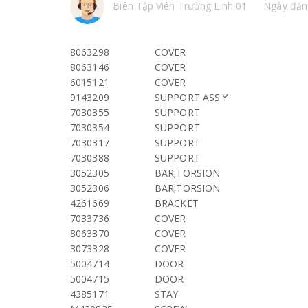
Biên Tập Viên Trường Linh 01
Ngày đăn
8063298
COVER
8063146
COVER
6015121
COVER
9143209
SUPPORT ASS'Y
7030355
SUPPORT
7030354
SUPPORT
7030317
SUPPORT
7030388
SUPPORT
3052305
BAR;TORSION
3052306
BAR;TORSION
4261669
BRACKET
7033736
COVER
8063370
COVER
3073328
COVER
5004714
DOOR
5004715
DOOR
4385171
STAY