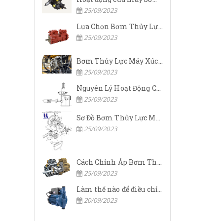
25/09/2023
Lựa Chọn Bơm Thủy Lực Komatsu Đúng
25/09/2023
Bơm Thủy Lực Máy Xúc Komatsu Bị Hỏng: Nguyên Nhân Và Cách Khắc Phục
25/09/2023
Nguyên Lý Hoạt Động Của Bơm Thủy Lực Komatsu
25/09/2023
Sơ Đồ Bơm Thủy Lực Máy Xúc Komatsu
25/09/2023
Cách Chỉnh Áp Bơm Thủy Lực Máy Xúc Komatsu
25/09/2023
Làm thế nào để điều chỉnh áp suất đầu ra của bơm thủy lực?
20/09/2023