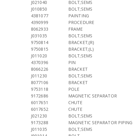
J021040
BOLT;SEMS
J010850
BOLT;SEMS
4381077
PAINTING
4390999
PROCEDURE
8062933
FRAME
J031035
BOLT;SEMS
9750814
BRACKET;(R)
9750815
BRACKET;(L)
J011020
BOLT;SEMS
4370396
PIN
8066226
BRACKET
J011230
BOLT;SEMS
8077106
BRACKET
9753118
POLE
9172686
MAGNETIC SEPARATOR
6017651
CHUTE
6017652
CHUTE
J021230
BOLT;SEMS
9173288
MAGNETIC SEPARATOR PIPING
J011035
BOLT;SEMS
J901014
BOLT