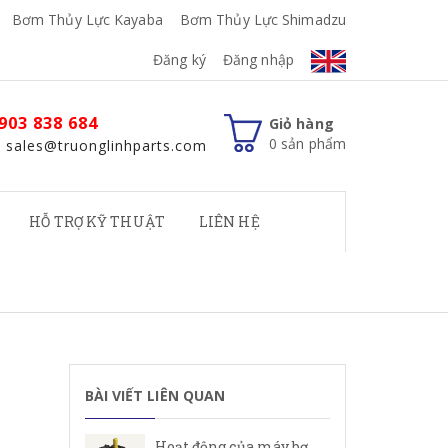
Bơm Thủy Lực Kayaba
Bơm Thủy Lực Shimadzu
Đăng ký
Đăng nhập
903 838 684
Giỏ hàng
0
sản phẩm
: sales@truonglinhparts.com
HỖ TRỢ KỸ THUẬT
LIÊN HỆ
BÀI VIẾT LIÊN QUAN
Hoạt động của máy bơm cánh gạt Rexroth