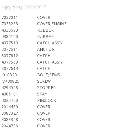
Ngày đăng: 02/10/2017
7037011
COVER
7033263
COVER;ENGINE
4333693
RUBBER
4386100
RUBBER
4377519
CATCH ASS'Y
3077611
ANCHOR
3077612
CATCH
4377569
CATCH ASS'Y
3077613
CATCH
J010820
BOLT;SEMS
M430825
SCREW
4294508
STOPPER
4386101
STAY
4022700
PIN;LOCK
2044480
COVER
3088327
COVER
3088328
COVER
2044796
COVER