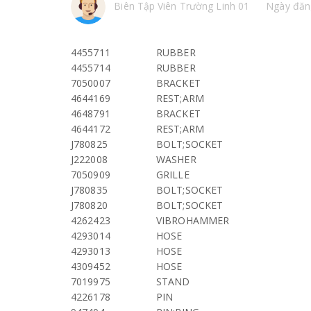
Biên Tập Viên Trường Linh 01
Ngày đăn
4455711
RUBBER
4455714
RUBBER
7050007
BRACKET
4644169
REST;ARM
4648791
BRACKET
4644172
REST;ARM
J780825
BOLT;SOCKET
J222008
WASHER
7050909
GRILLE
J780835
BOLT;SOCKET
J780820
BOLT;SOCKET
4262423
VIBROHAMMER
4293014
HOSE
4293013
HOSE
4309452
HOSE
7019975
STAND
4226178
PIN