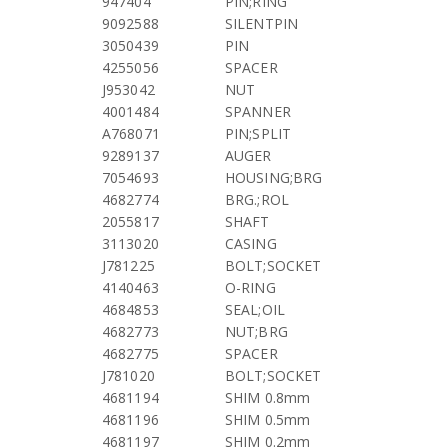
947404
PIN;RING
9092588
SILENTPIN
3050439
PIN
4255056
SPACER
J953042
NUT
4001484
SPANNER
A768071
PIN;SPLIT
9289137
AUGER
7054693
HOUSING;BRG
4682774
BRG.;ROL
2055817
SHAFT
3113020
CASING
J781225
BOLT;SOCKET
4140463
O-RING
4684853
SEAL;OIL
4682773
NUT;BRG
4682775
SPACER
J781020
BOLT;SOCKET
4681194
SHIM 0.8mm
4681196
SHIM 0.5mm
4681197
SHIM 0.2mm