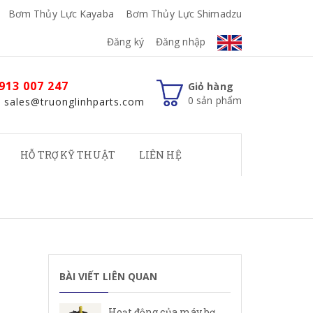
Bơm Thủy Lực Kayaba
Bơm Thủy Lực Shimadzu
Đăng ký
Đăng nhập
913 007 247
Giỏ hàng
0
sản phẩm
: sales@truonglinhparts.com
HỖ TRỢ KỸ THUẬT
LIÊN HỆ
BÀI VIẾT LIÊN QUAN
Hoạt động của máy bơm cánh gạt Rexroth