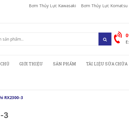
Bơm Thủy Lực Kawasaki
Bơm Thủy Lực Komatsu
0
E
 CHỦ
GIỚI THIỆU
SẢN PHẨM
TÀI LIỆU SỮA CHỮA
hi RX2300-3
-3