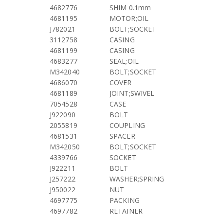
4682776
SHIM 0.1mm
4681195
MOTOR;OIL
J782021
BOLT;SOCKET
3112758
CASING
4681199
CASING
4683277
SEAL;OIL
M342040
BOLT;SOCKET
4686070
COVER
4681189
JOINT;SWIVEL
7054528
CASE
J922090
BOLT
2055819
COUPLING
4681531
SPACER
M342050
BOLT;SOCKET
4339766
SOCKET
J922211
BOLT
J257222
WASHER;SPRING
J950022
NUT
4697775
PACKING
4697782
RETAINER