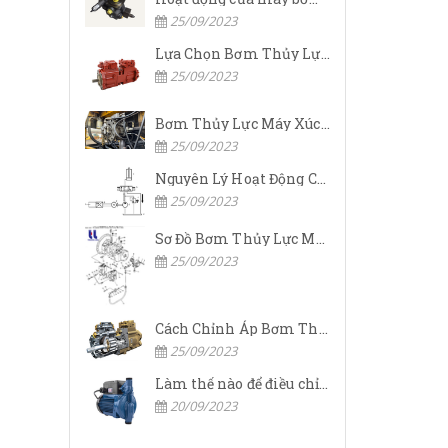
25/09/2023
Lựa Chọn Bơm Thủy Lực Komatsu Đúng
25/09/2023
Bơm Thủy Lực Máy Xúc Komatsu Bị Hỏng: Nguyên Nhân Và Cách Khắc Phục
25/09/2023
Nguyên Lý Hoạt Động Của Bơm Thủy Lực Komatsu
25/09/2023
Sơ Đồ Bơm Thủy Lực Máy Xúc Komatsu
25/09/2023
Cách Chỉnh Áp Bơm Thủy Lực Máy Xúc Komatsu
25/09/2023
Làm thế nào để điều chỉnh áp suất đầu ra của bơm thủy lực?
20/09/2023