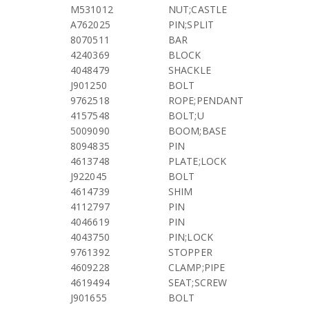
M531012
NUT;CASTLE
A762025
PIN;SPLIT
8070511
BAR
4240369
BLOCK
4048479
SHACKLE
J901250
BOLT
9762518
ROPE;PENDANT
4157548
BOLT;U
5009090
BOOM;BASE
8094835
PIN
4613748
PLATE;LOCK
J922045
BOLT
4614739
SHIM
4112797
PIN
4046619
PIN
4043750
PIN;LOCK
9761392
STOPPER
4609228
CLAMP;PIPE
4619494
SEAT;SCREW
J901655
BOLT