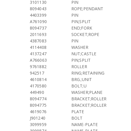
3101130
PIN
8094043
ROPE;PENDANT
4403399
PIN
A761090
PIN;SPLIT
8094737
END;FORK
2011693
SOCKET;ROPE
4387083
PIN
4114408
WASHER
4137247
NUT;CASTLE
A766063
PIN;SPLIT
9761882
ROLLER
942517
RING;RETAINING
4610814
BRG.;UNIT
4170580
BOLT;U
449490
WASHER;PLANE
8094774
BRACKET;ROLLER
8094775
BRACKET;ROLLER
4619076
PLATE
J901240
BOLT
3099959
NAME-PLATE
3099874
NAME-PLATE