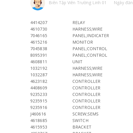
Biên Tập Viên Trường Linh 01
Ngày đăn
4414207
RELAY
4610730
HARNESS;WIRE
7046165
PANEL;INDICATER
4615216
MONITOR
7045838
PANEL;CONTROL
8095391
PANEL;CONTROL
4608811
UNIT
1032192
HARNESS;WIRE
1032287
HARNESS;WIRE
4623182
CONTROLLER
4408609
CONTROLLER
9235233
CONTROLLER
9235915
CONTROLLER
9235916
CONTROLLER
J460616
SCREW;SEMS
4618685
SWITCH
4615953
BRACKET