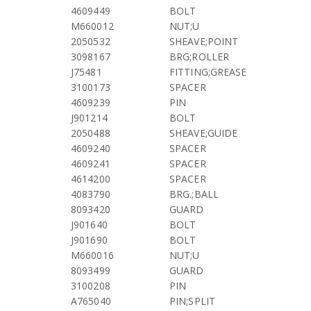
4609449
BOLT
M660012
NUT;U
2050532
SHEAVE;POINT
3098167
BRG;ROLLER
J75481
FITTING;GREASE
3100173
SPACER
4609239
PIN
J901214
BOLT
2050488
SHEAVE;GUIDE
4609240
SPACER
4609241
SPACER
4614200
SPACER
4083790
BRG.;BALL
8093420
GUARD
J901640
BOLT
J901690
BOLT
M660016
NUT;U
8093499
GUARD
3100208
PIN
A765040
PIN;SPLIT