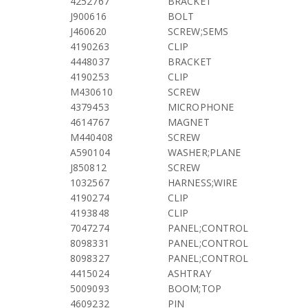
4252767
BRACKET
J900616
BOLT
J460620
SCREW;SEMS
4190263
CLIP
4448037
BRACKET
4190253
CLIP
M430610
SCREW
4379453
MICROPHONE
4614767
MAGNET
M440408
SCREW
A590104
WASHER;PLANE
J850812
SCREW
1032567
HARNESS;WIRE
4190274
CLIP
4193848
CLIP
7047274
PANEL;CONTROL
8098331
PANEL;CONTROL
8098327
PANEL;CONTROL
4415024
ASHTRAY
5009093
BOOM;TOP
4609232
PIN