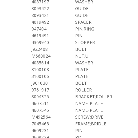
4087197
WASHER
8093422
GUIDE
8093421
GUIDE
4619492
SPACER
947404
PIN;RING
4619491
PIN
4369940
STOPPER
J922408
BOLT
M660024
NUT;U
4085614
WASHER
3100108
PLATE
3100106
PLATE
J901030
BOLT
9761917
ROLLER
8094325
BRACKET;ROLLER
4607511
NAME-PLATE
4607545
NAME-PLATE
M492564
SCREW;DRIVE
7045468
FRAME;BRIDLE
4609231
PIN
4609229
PIN