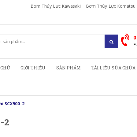
Bơm Thủy Lực Kawasaki
Bơm Thủy Lực Komatsu
0
E
 CHỦ
GIỚI THIỆU
SẢN PHẨM
TÀI LIỆU SỮA CHỮA
hi SCX900-2
0-2