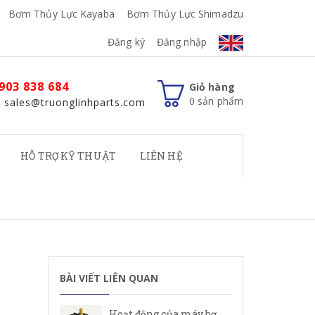
Bơm Thủy Lực Kayaba
Bơm Thủy Lực Shimadzu
Đăng ký
Đăng nhập
903 838 684
Giỏ hàng
0
sản phẩm
: sales@truonglinhparts.com
HỖ TRỢ KỸ THUẬT
LIÊN HỆ
BÀI VIẾT LIÊN QUAN
Hoạt động của máy bơm cánh gạt Rexroth