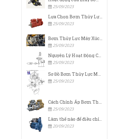
25/09/2023
Lựa Chọn Bơm Thủy Lực Komatsu Đúng
25/09/2023
Bơm Thủy Lực Máy Xúc Komatsu Bị Hỏng: Nguyên Nhân Và Cách Khắc Phục
25/09/2023
Nguyên Lý Hoạt Động Của Bơm Thủy Lực Komatsu
25/09/2023
Sơ Đồ Bơm Thủy Lực Máy Xúc Komatsu
25/09/2023
Cách Chỉnh Áp Bơm Thủy Lực Máy Xúc Komatsu
25/09/2023
Làm thế nào để điều chỉnh áp suất đầu ra của bơm thủy lực?
20/09/2023