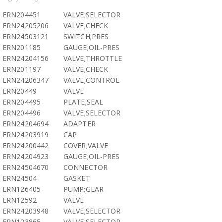
ERN204451
VALVE;SELECTOR
ERN24205206
VALVE;CHECK
ERN24503121
SWITCH;PRES
ERN201185
GAUGE;OIL-PRES
ERN24204156
VALVE;THROTTLE
ERN201197
VALVE;CHECK
ERN24206347
VALVE;CONTROL
ERN20449
VALVE
ERN204495
PLATE;SEAL
ERN204496
VALVE;SELECTOR
ERN24204694
ADAPTER
ERN24203919
CAP
ERN24200442
COVER;VALVE
ERN24204923
GAUGE;OIL-PRES
ERN24504670
CONNECTOR
ERN24504
GASKET
ERN126405
PUMP;GEAR
ERN12592
VALVE
ERN24203948
VALVE;SELECTOR
ERN123865
VALVE;SELECTOR