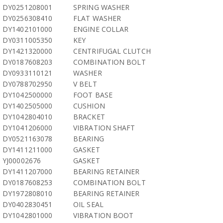
DY0251208001
SPRING WASHER
DY0256308410
FLAT WASHER
DY1402101000
ENGINE COLLAR
DY0311005350
KEY
DY1421320000
CENTRIFUGAL CLUTCH
DY0187608203
COMBINATION BOLT
DY0933110121
WASHER
DY0788702950
V BELT
DY1042500000
FOOT BASE
DY1402505000
CUSHION
DY1042804010
BRACKET
DY1041206000
VIBRATION SHAFT
DY0521163078
BEARING
DY1411211000
GASKET
YJ00002676
GASKET
DY1411207000
BEARING RETAINER
DY0187608253
COMBINATION BOLT
DY1972808010
BEARING RETAINER
DY0402830451
OIL SEAL
DY1042801000
VIBRATION BOOT