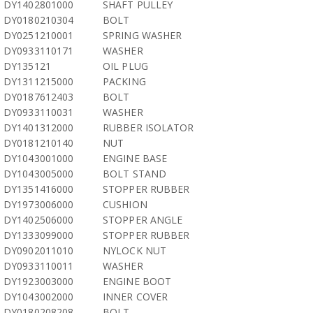
DY1402801000
SHAFT PULLEY
DY0180210304
BOLT
DY0251210001
SPRING WASHER
DY0933110171
WASHER
DY135121
OIL PLUG
DY1311215000
PACKING
DY0187612403
BOLT
DY0933110031
WASHER
DY1401312000
RUBBER ISOLATOR
DY0181210140
NUT
DY1043001000
ENGINE BASE
DY1043005000
BOLT STAND
DY1351416000
STOPPER RUBBER
DY1973006000
CUSHION
DY1402506000
STOPPER ANGLE
DY1333099000
STOPPER RUBBER
DY0902011010
NYLOCK NUT
DY0933110011
WASHER
DY1923003000
ENGINE BOOT
DY1043002000
INNER COVER
DY0180208208
BOLT