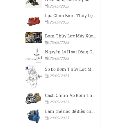
25/09/2023
Lựa Chọn Bơm Thủy Lực Komatsu Đúng
25/09/2023
Bơm Thủy Lực Máy Xúc Komatsu Bị Hỏng: Nguyên Nhân Và Cách Khắc Phục
25/09/2023
Nguyên Lý Hoạt Động Của Bơm Thủy Lực Komatsu
25/09/2023
Sơ Đồ Bơm Thủy Lực Máy Xúc Komatsu
25/09/2023
Cách Chỉnh Áp Bơm Thủy Lực Máy Xúc Komatsu
25/09/2023
Làm thế nào để điều chỉnh áp suất đầu ra của bơm thủy lực?
20/09/2023