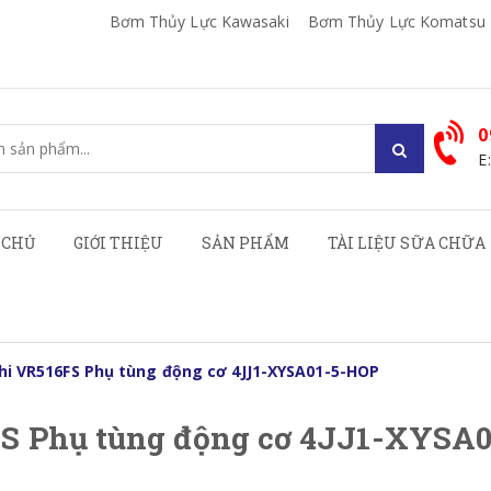
Bơm Thủy Lực Kawasaki
Bơm Thủy Lực Komatsu
0
E
 CHỦ
GIỚI THIỆU
SẢN PHẨM
TÀI LIỆU SỮA CHỮA
hi VR516FS Phụ tùng động cơ 4JJ1-XYSA01-5-HOP
FS Phụ tùng động cơ 4JJ1-XYSA0