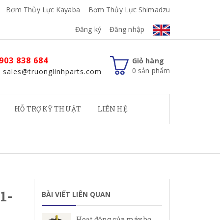
Bơm Thủy Lực Kayaba
Bơm Thủy Lực Shimadzu
Đăng ký
Đăng nhập
903 838 684
Giỏ hàng
0
sản phẩm
: sales@truonglinhparts.com
HỖ TRỢ KỸ THUẬT
LIÊN HỆ
1-
BÀI VIẾT LIÊN QUAN
Hoạt động của máy bơm cánh gạt Rexroth