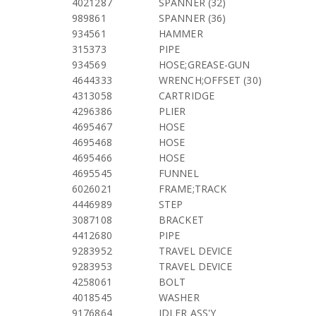
4021287
SPANNER (32)
989861
SPANNER (36)
934561
HAMMER
315373
PIPE
934569
HOSE;GREASE-GUN
4644333
WRENCH;OFFSET (30)
4313058
CARTRIDGE
4296386
PLIER
4695467
HOSE
4695468
HOSE
4695466
HOSE
4695545
FUNNEL
6026021
FRAME;TRACK
4446989
STEP
3087108
BRACKET
4412680
PIPE
9283952
TRAVEL DEVICE
9283953
TRAVEL DEVICE
4258061
BOLT
4018545
WASHER
9176864
IDLER ASS'Y