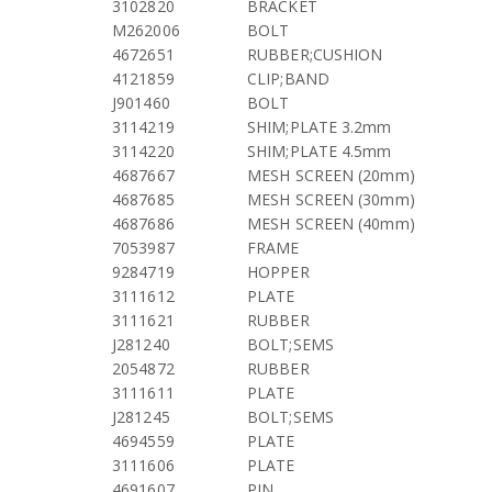
3102820
BRACKET
M262006
BOLT
4672651
RUBBER;CUSHION
4121859
CLIP;BAND
J901460
BOLT
3114219
SHIM;PLATE 3.2mm
3114220
SHIM;PLATE 4.5mm
4687667
MESH SCREEN (20mm)
4687685
MESH SCREEN (30mm)
4687686
MESH SCREEN (40mm)
7053987
FRAME
9284719
HOPPER
3111612
PLATE
3111621
RUBBER
J281240
BOLT;SEMS
2054872
RUBBER
3111611
PLATE
J281245
BOLT;SEMS
4694559
PLATE
3111606
PLATE
4691607
PIN