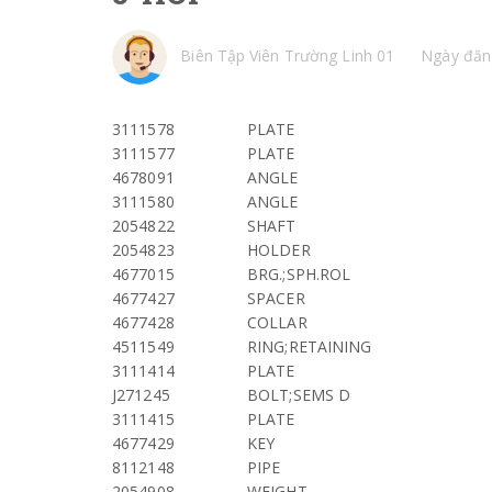
Biên Tập Viên Trường Linh 01
Ngày đăn
3111578
PLATE
3111577
PLATE
4678091
ANGLE
3111580
ANGLE
2054822
SHAFT
2054823
HOLDER
4677015
BRG.;SPH.ROL
4677427
SPACER
4677428
COLLAR
4511549
RING;RETAINING
3111414
PLATE
J271245
BOLT;SEMS D
3111415
PLATE
4677429
KEY
8112148
PIPE
2054908
WEIGHT