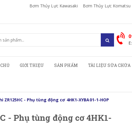
Bơm Thủy Lực Kawasaki
Bơm Thủy Lực Komatsu
0
E
 CHỦ
GIỚI THIỆU
SẢN PHẨM
TÀI LIỆU SỮA CHỮA
hi ZR125HC - Phụ tùng động cơ 4HK1-XYBA01-1-HOP
C - Phụ tùng động cơ 4HK1-