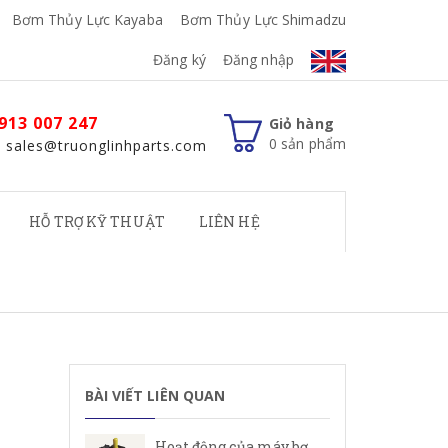
Bơm Thủy Lực Kayaba
Bơm Thủy Lực Shimadzu
Đăng ký
Đăng nhập
913 007 247
Giỏ hàng
0
sản phẩm
: sales@truonglinhparts.com
HỖ TRỢ KỸ THUẬT
LIÊN HỆ
BÀI VIẾT LIÊN QUAN
Hoạt động của máy bơm cánh gạt Rexroth