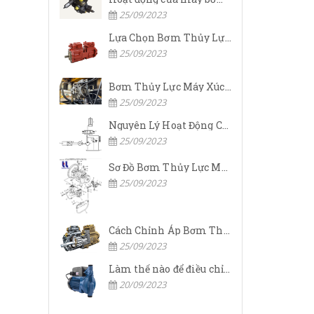
25/09/2023
Lựa Chọn Bơm Thủy Lực Komatsu Đúng
25/09/2023
Bơm Thủy Lực Máy Xúc Komatsu Bị Hỏng: Nguyên Nhân Và Cách Khắc Phục
25/09/2023
Nguyên Lý Hoạt Động Của Bơm Thủy Lực Komatsu
25/09/2023
Sơ Đồ Bơm Thủy Lực Máy Xúc Komatsu
25/09/2023
Cách Chỉnh Áp Bơm Thủy Lực Máy Xúc Komatsu
25/09/2023
Làm thế nào để điều chỉnh áp suất đầu ra của bơm thủy lực?
20/09/2023