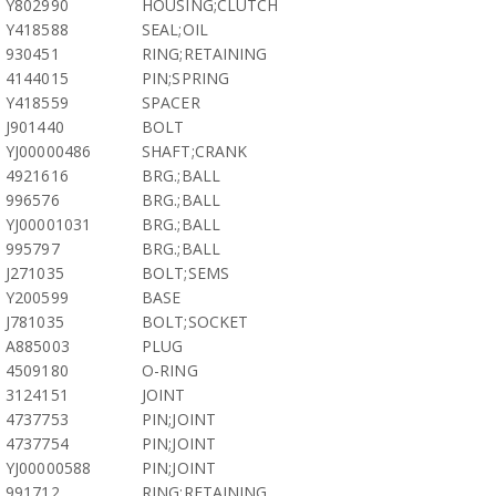
Y802990
HOUSING;CLUTCH
Y418588
SEAL;OIL
930451
RING;RETAINING
4144015
PIN;SPRING
Y418559
SPACER
J901440
BOLT
YJ00000486
SHAFT;CRANK
4921616
BRG.;BALL
996576
BRG.;BALL
YJ00001031
BRG.;BALL
995797
BRG.;BALL
J271035
BOLT;SEMS
Y200599
BASE
J781035
BOLT;SOCKET
A885003
PLUG
4509180
O-RING
3124151
JOINT
4737753
PIN;JOINT
4737754
PIN;JOINT
YJ00000588
PIN;JOINT
991712
RING;RETAINING