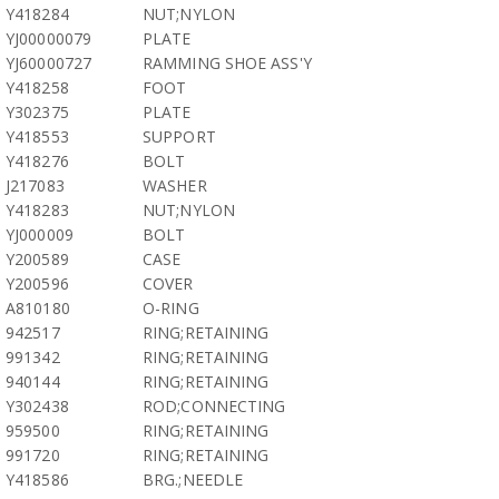
Y418284
NUT;NYLON
YJ00000079
PLATE
YJ60000727
RAMMING SHOE ASS'Y
Y418258
FOOT
Y302375
PLATE
Y418553
SUPPORT
Y418276
BOLT
J217083
WASHER
Y418283
NUT;NYLON
YJ000009
BOLT
Y200589
CASE
Y200596
COVER
A810180
O-RING
942517
RING;RETAINING
991342
RING;RETAINING
940144
RING;RETAINING
Y302438
ROD;CONNECTING
959500
RING;RETAINING
991720
RING;RETAINING
Y418586
BRG.;NEEDLE