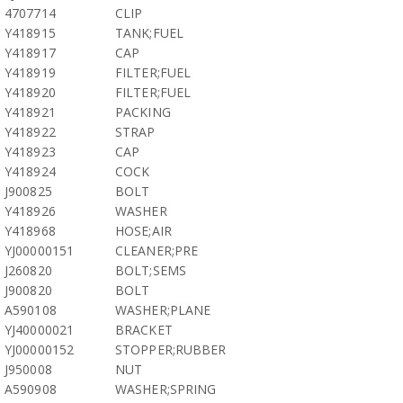
4707714
CLIP
Y418915
TANK;FUEL
Y418917
CAP
Y418919
FILTER;FUEL
Y418920
FILTER;FUEL
Y418921
PACKING
Y418922
STRAP
Y418923
CAP
Y418924
COCK
J900825
BOLT
Y418926
WASHER
Y418968
HOSE;AIR
YJ00000151
CLEANER;PRE
J260820
BOLT;SEMS
J900820
BOLT
A590108
WASHER;PLANE
YJ40000021
BRACKET
YJ00000152
STOPPER;RUBBER
J950008
NUT
A590908
WASHER;SPRING