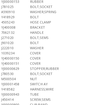
YJ00000153
RUBBER
J781025
BOLT;SOCKET
A590910
WASHER;SPRING
Y418929
BOLT
4505243
HOSE CLAMP
YJ400008
BRACKET
7062132
HANDLE
J271020
BOLT;SEMS
J901020
BOLT
J222010
WASHER
1039234
COVER
YJ40000150
COVER
YJ40000151
COVER
YJ00000629
STOPPER;RUBBER
J780530
BOLT;SOCKET
M500504
NUT
YJ00001458
SWITCH AY
Y418582
HARNESS;WIRE
YJ00000943
TUBE
J450414
SCREW;SEMS
YJ00000900
CLIP;BAND