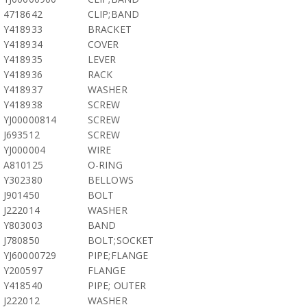
4718642
CLIP;BAND
Y418933
BRACKET
Y418934
COVER
Y418935
LEVER
Y418936
RACK
Y418937
WASHER
Y418938
SCREW
YJ00000814
SCREW
J693512
SCREW
YJ000004
WIRE
A810125
O-RING
Y302380
BELLOWS
J901450
BOLT
J222014
WASHER
Y803003
BAND
J780850
BOLT;SOCKET
YJ60000729
PIPE;FLANGE
Y200597
FLANGE
Y418540
PIPE; OUTER
J222012
WASHER