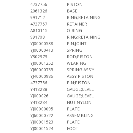
4737756
PISTON
2061326
BASE
991712
RING;RETAINING
4737757
RETAINER
A810115
O-RING
991708
RING;RETAINING
YJ00000588
PIN;JOINT
YJ00000413
SPRING
Y302373
ROD;PISTON
YJ00001252
WEARING
YJ60000735
SPRING ASS'Y
YJ40000986
ASSY;PISTON
4737756
PIN;PISTON
Y418288
GAUGE;LEVEL
YJ000026
GAUGE;LEVEL
Y418284
NUT;NYLON
YJ00000095
PLATE
YJ60000722
ASSEMBLING
YJ00001523
PLATE
YJ00001524
FOOT