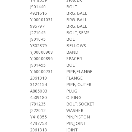
Y418559
SPACER
J901440
BOLT
4921616
BRG.;BALL
YJ00001031
BRG.;BALL
995797
BRG.;BALL
J271045
BOLT;SEMS
J901045
BOLT
Y302379
BELLOWS
YJ00000908
BAND
YJ00000896
SPACER
J901455
BOLT
YJ60000731
PIPE;FLANGE
2061319
FLANGE
3124154
PIPE; OUTER
A885003
PLUG
4509180
O-RING
J781235
BOLT;SOCKET
J222012
WASHER
Y418855
PIN;PISTON
4737753
PIN;JOINT
2061318
JOINT