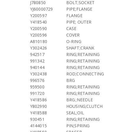
J780850
BOLT;SOCKET
YJ60000729
PIPE;FLANGE
Y200597
FLANGE
Y418540
PIPE; OUTER
Y200590
CASE
Y200596
COVER
A810180
O-RING
Y302426
SHAFT;CRANK
942517
RING;RETAINING
991342
RING;RETAINING
940144
RING;RETAINING
Y302438
ROD;CONNECTING
996576
BRG
959500
RING;RETAINING
991720
RING;RETAINING
Y418586
BRG.;NEEDLE
Y802990
HOUSING;CLUTCH
Y418588
SEAL;OIL
930451
RING;RETAINING
4144015
PIN;SPRING