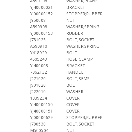
A590108
WASHER;PLANE
YJ40000021
BRACKET
YJ00000152
STOPPER;RUBBER
J950008
NUT
A590908
WASHER;SPRING
YJ00000153
RUBBER
J781025
BOLT;SOCKET
A590910
WASHER;SPRING
Y418929
BOLT
4505243
HOSE CLAMP
YJ400008
BRACKET
7062132
HANDLE
J271020
BOLT;SEMS
J901020
BOLT
J222010
WASHER
1039234
COVER
YJ40000150
COVER
YJ40000151
COVER
YJ00000629
STOPPER;RUBBER
J780530
BOLT;SOCKET
M500504
NUT