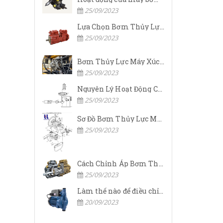
25/09/2023
Lựa Chọn Bơm Thủy Lực Komatsu Đúng
25/09/2023
Bơm Thủy Lực Máy Xúc Komatsu Bị Hỏng: Nguyên Nhân Và Cách Khắc Phục
25/09/2023
Nguyên Lý Hoạt Động Của Bơm Thủy Lực Komatsu
25/09/2023
Sơ Đồ Bơm Thủy Lực Máy Xúc Komatsu
25/09/2023
Cách Chỉnh Áp Bơm Thủy Lực Máy Xúc Komatsu
25/09/2023
Làm thế nào để điều chỉnh áp suất đầu ra của bơm thủy lực?
20/09/2023