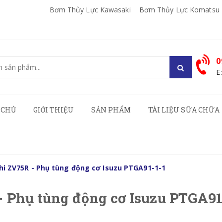
Bơm Thủy Lực Kawasaki
Bơm Thủy Lực Komatsu
0
E
 CHỦ
GIỚI THIỆU
SẢN PHẨM
TÀI LIỆU SỮA CHỮA
hi ZV75R - Phụ tùng động cơ Isuzu PTGA91-1-1
- Phụ tùng động cơ Isuzu PTGA91