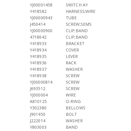
YJ00001458
SWITCH AY
Y418582
HARNESS;WIRE
YJ00000943
TUBE
J450414
SCREW;SEMS
YJ00000900
CLIP;BAND
4718642
CLIP;BAND
Y418933
BRACKET
Y418934
COVER
Y418935
LEVER
Y418936
RACK
Y418937
WASHER
Y418938
SCREW
YJ00000814
SCREW
J693512
SCREW
YJ000004
WIRE
A810125
O-RING
Y302380
BELLOWS
J901450
BOLT
J222014
WASHER
Y803003
BAND