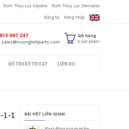
Bơm Thủy Lực Kayaba
Bơm Thủy Lực Shimadzu
Đăng ký
Đăng nhập
913 007 247
Giỏ hàng
0
sản phẩm
: sales@truonglinhparts.com
HỖ TRỢ KỸ THUẬT
LIÊN HỆ
-1-1
BÀI VIẾT LIÊN QUAN
Hoạt động của máy bơm cánh gạt Rexroth