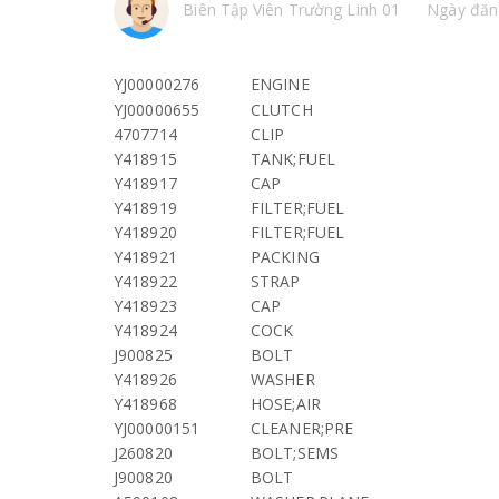
Biên Tập Viên Trường Linh 01
Ngày đăn
YJ00000276
ENGINE
YJ00000655
CLUTCH
4707714
CLIP
Y418915
TANK;FUEL
Y418917
CAP
Y418919
FILTER;FUEL
Y418920
FILTER;FUEL
Y418921
PACKING
Y418922
STRAP
Y418923
CAP
Y418924
COCK
J900825
BOLT
Y418926
WASHER
Y418968
HOSE;AIR
YJ00000151
CLEANER;PRE
J260820
BOLT;SEMS
J900820
BOLT