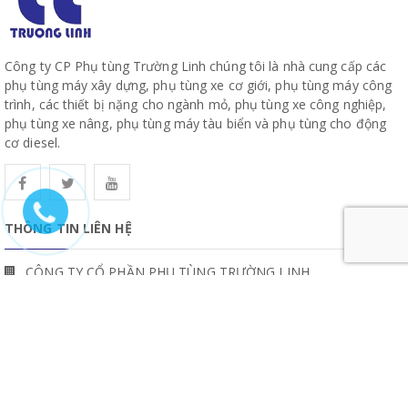
Công ty CP Phụ tùng Trường Linh chúng tôi là nhà cung cấp các
phụ tùng máy xây dựng, phụ tùng xe cơ giới, phụ tùng máy công
trình, các thiết bị nặng cho ngành mỏ, phụ tùng xe công nghiệp,
phụ tùng xe nâng, phụ tùng máy tàu biển và phụ tùng cho động
cơ diesel.
THÔNG TIN LIÊN HỆ
CÔNG TY CỔ PHẦN PHỤ TÙNG TRƯỜNG LINH
19, Đường 10, Khu Phố 57, Phường Hiệp Bình, TP Hồ Chí Minh
www.truonglinhparts.com
Điện thoại/Zalo/Whatsapp: (+84) 913 007 247
https://www.facebook.com/phutungtruonglinh