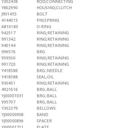
Y302438
ROD;CONNECTING
Y802990
HOUSING;CLUTCH
J901455
BOLT
4144015
PIN;SPRING
A810180
O-RING
942517
RING;RETAINING
991342
RING;RETAINING
940144
RING;RETAINING
996576
BRG
959500
RING;RETAINING
991720
RING;RETAINING
Y418586
BRG.;NEEDLE
Y418588
SEAL;OIL
930451
RING;RETAINING
4921616
BRG.;BALL
YJ00001031
BRG.;BALL
995797
BRG.;BALL
Y302379
BELLOWS
YJ00000908
BAND
YJ00000896
SPACER
YJ00001711
PLATE