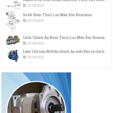
25/09/2023
Sơ Đồ Bơm Thủy Lực Máy Xúc Komatsu
25/09/2023
Cách Chỉnh Áp Bơm Thủy Lực Máy Xúc Komatsu
25/09/2023
Làm thế nào để điều chỉnh áp suất đầu ra của bơm thủy lực?
20/09/2023