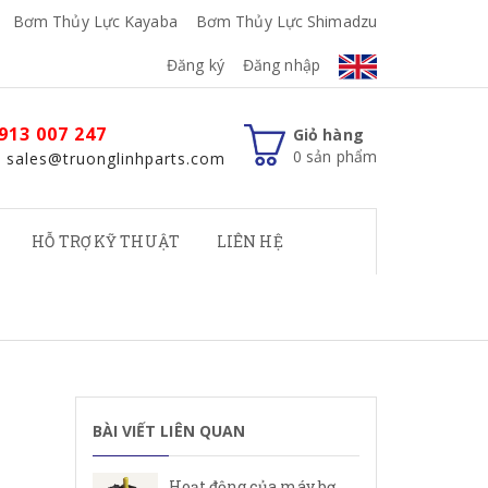
Bơm Thủy Lực Kayaba
Bơm Thủy Lực Shimadzu
Đăng ký
Đăng nhập
913 007 247
Giỏ hàng
0
sản phẩm
: sales@truonglinhparts.com
HỖ TRỢ KỸ THUẬT
LIÊN HỆ
BÀI VIẾT LIÊN QUAN
Hoạt động của máy bơm cánh gạt Rexroth