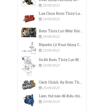
25/09/2023
Lựa Chọn Bơm Thủy Lực Komatsu Đúng
25/09/2023
Bơm Thủy Lực Máy Xúc Komatsu Bị Hỏng: Nguyên Nhân Và Cách Khắc Phục
25/09/2023
Nguyên Lý Hoạt Động Của Bơm Thủy Lực Komatsu
25/09/2023
Sơ Đồ Bơm Thủy Lực Máy Xúc Komatsu
25/09/2023
Cách Chỉnh Áp Bơm Thủy Lực Máy Xúc Komatsu
25/09/2023
Làm thế nào để điều chỉnh áp suất đầu ra của bơm thủy lực?
20/09/2023