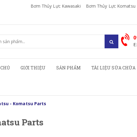
Bơm Thủy Lực Kawasaki
Bơm Thủy Lực Komatsu
0
E
 CHỦ
GIỚI THIỆU
SẢN PHẨM
TÀI LIỆU SỮA CHỮA
tsu - Komatsu Parts
atsu Parts