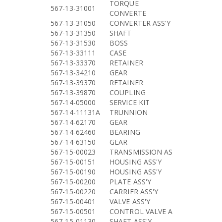
TORQUE
567-13-31001
CONVERTE
567-13-31050
CONVERTER ASS'Y
567-13-31350
SHAFT
567-13-31530
BOSS
567-13-33111
CASE
567-13-33370
RETAINER
567-13-34210
GEAR
567-13-39370
RETAINER
567-13-39870
COUPLING
567-14-05000
SERVICE KIT
567-14-11131A
TRUNNION
567-14-62170
GEAR
567-14-62460
BEARING
567-14-63150
GEAR
567-15-00023
TRANSMISSION AS
567-15-00151
HOUSING ASS'Y
567-15-00190
HOUSING ASS'Y
567-15-00200
PLATE ASS'Y
567-15-00220
CARRIER ASS'Y
567-15-00401
VALVE ASS'Y
567-15-00501
CONTROL VALVE A
567-15-01130
SHAFT ASS'Y