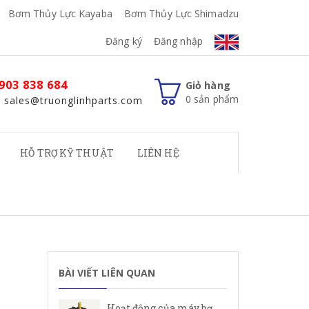
Bơm Thủy Lực Kayaba
Bơm Thủy Lực Shimadzu
Đăng ký
Đăng nhập
903 838 684
Giỏ hàng
0
sản phẩm
: sales@truonglinhparts.com
HỖ TRỢ KỸ THUẬT
LIÊN HỆ
BÀI VIẾT LIÊN QUAN
Hoạt động của máy bơm cánh gạt Rexroth