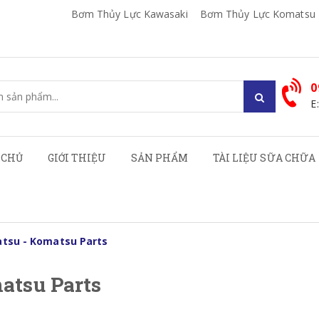
Bơm Thủy Lực Kawasaki
Bơm Thủy Lực Komatsu
0
E
 CHỦ
GIỚI THIỆU
SẢN PHẨM
TÀI LIỆU SỮA CHỮA
tsu - Komatsu Parts
atsu Parts