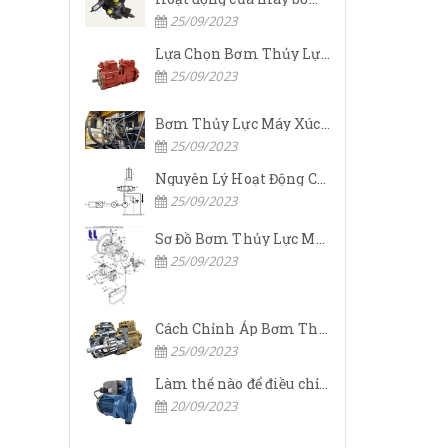
25/09/2023
Lựa Chọn Bơm Thủy Lực Komatsu Đúng
25/09/2023
Bơm Thủy Lực Máy Xúc Komatsu Bị Hỏng: Nguyên Nhân Và Cách Khắc Phục
25/09/2023
Nguyên Lý Hoạt Động Của Bơm Thủy Lực Komatsu
25/09/2023
Sơ Đồ Bơm Thủy Lực Máy Xúc Komatsu
25/09/2023
Cách Chỉnh Áp Bơm Thủy Lực Máy Xúc Komatsu
25/09/2023
Làm thế nào để điều chỉnh áp suất đầu ra của bơm thủy lực?
20/09/2023