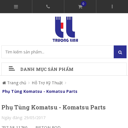
0
DANH MỤC SẢN PHẨM
Trang chủ
Hỗ Trợ Kỹ Thuật
Phụ Tùng Komatsu - Komatsu Parts
Phụ Tùng Komatsu - Komatsu Parts
Ngày đăng: 29/05/2017
707-58-11760
PISTON ROD