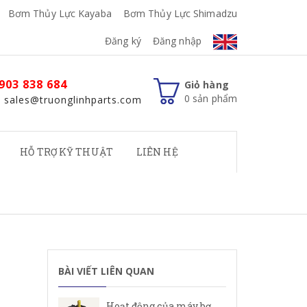
Bơm Thủy Lực Kayaba
Bơm Thủy Lực Shimadzu
Đăng ký
Đăng nhập
903 838 684
Giỏ hàng
0
sản phẩm
: sales@truonglinhparts.com
HỖ TRỢ KỸ THUẬT
LIÊN HỆ
BÀI VIẾT LIÊN QUAN
Hoạt động của máy bơm cánh gạt Rexroth