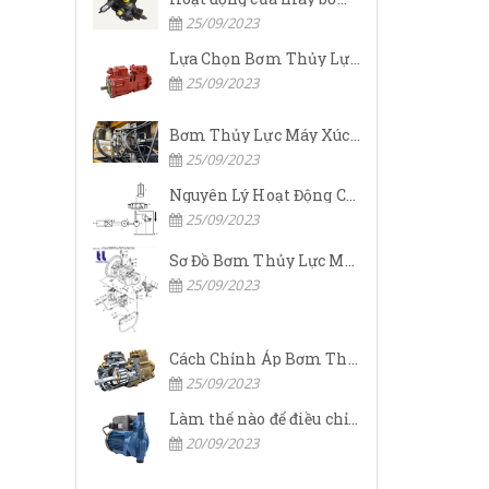
25/09/2023
Lựa Chọn Bơm Thủy Lực Komatsu Đúng
25/09/2023
Bơm Thủy Lực Máy Xúc Komatsu Bị Hỏng: Nguyên Nhân Và Cách Khắc Phục
25/09/2023
Nguyên Lý Hoạt Động Của Bơm Thủy Lực Komatsu
25/09/2023
Sơ Đồ Bơm Thủy Lực Máy Xúc Komatsu
25/09/2023
Cách Chỉnh Áp Bơm Thủy Lực Máy Xúc Komatsu
25/09/2023
Làm thế nào để điều chỉnh áp suất đầu ra của bơm thủy lực?
20/09/2023