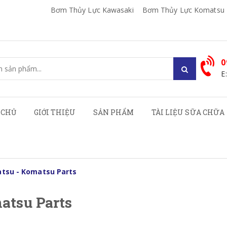
Bơm Thủy Lực Kawasaki
Bơm Thủy Lực Komatsu
0
E
 CHỦ
GIỚI THIỆU
SẢN PHẨM
TÀI LIỆU SỮA CHỮA
tsu - Komatsu Parts
atsu Parts