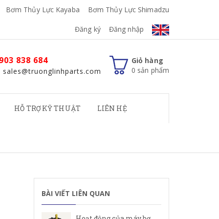
Bơm Thủy Lực Kayaba
Bơm Thủy Lực Shimadzu
Đăng ký
Đăng nhập
903 838 684
Giỏ hàng
0
sản phẩm
: sales@truonglinhparts.com
HỖ TRỢ KỸ THUẬT
LIÊN HỆ
BÀI VIẾT LIÊN QUAN
Hoạt động của máy bơm cánh gạt Rexroth