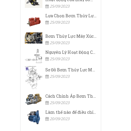
25/09/2023
Lựa Chọn Bơm Thủy Lực Komatsu Đúng
25/09/2023
Bơm Thủy Lực Máy Xúc Komatsu Bị Hỏng: Nguyên Nhân Và Cách Khắc Phục
25/09/2023
Nguyên Lý Hoạt Động Của Bơm Thủy Lực Komatsu
25/09/2023
Sơ Đồ Bơm Thủy Lực Máy Xúc Komatsu
25/09/2023
Cách Chỉnh Áp Bơm Thủy Lực Máy Xúc Komatsu
25/09/2023
Làm thế nào để điều chỉnh áp suất đầu ra của bơm thủy lực?
20/09/2023