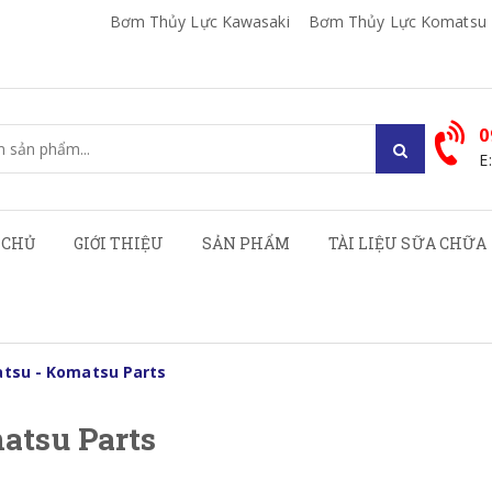
Bơm Thủy Lực Kawasaki
Bơm Thủy Lực Komatsu
0
E
 CHỦ
GIỚI THIỆU
SẢN PHẨM
TÀI LIỆU SỮA CHỮA
tsu - Komatsu Parts
atsu Parts