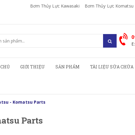
Bơm Thủy Lực Kawasaki
Bơm Thủy Lực Komatsu
0
E
 CHỦ
GIỚI THIỆU
SẢN PHẨM
TÀI LIỆU SỮA CHỮA
tsu - Komatsu Parts
atsu Parts