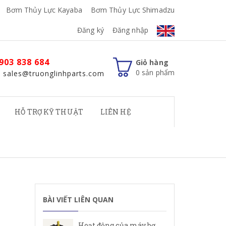
Bơm Thủy Lực Kayaba
Bơm Thủy Lực Shimadzu
Đăng ký
Đăng nhập
903 838 684
Giỏ hàng
0
sản phẩm
: sales@truonglinhparts.com
HỖ TRỢ KỸ THUẬT
LIÊN HỆ
BÀI VIẾT LIÊN QUAN
Hoạt động của máy bơm cánh gạt Rexroth