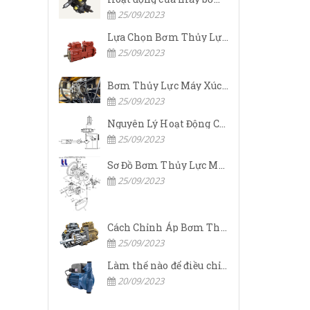
25/09/2023
Lựa Chọn Bơm Thủy Lực Komatsu Đúng
25/09/2023
Bơm Thủy Lực Máy Xúc Komatsu Bị Hỏng: Nguyên Nhân Và Cách Khắc Phục
25/09/2023
Nguyên Lý Hoạt Động Của Bơm Thủy Lực Komatsu
25/09/2023
Sơ Đồ Bơm Thủy Lực Máy Xúc Komatsu
25/09/2023
Cách Chỉnh Áp Bơm Thủy Lực Máy Xúc Komatsu
25/09/2023
Làm thế nào để điều chỉnh áp suất đầu ra của bơm thủy lực?
20/09/2023