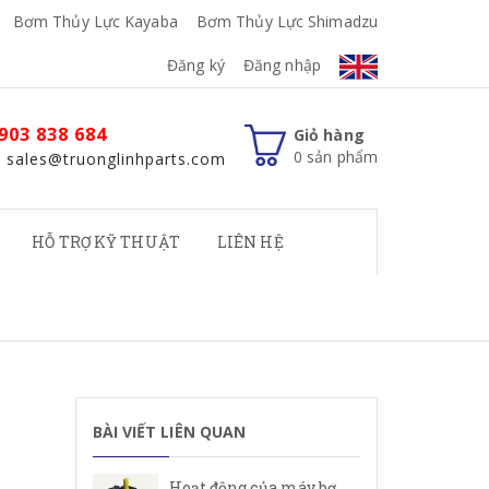
Bơm Thủy Lực Kayaba
Bơm Thủy Lực Shimadzu
Đăng ký
Đăng nhập
903 838 684
Giỏ hàng
0
sản phẩm
: sales@truonglinhparts.com
HỖ TRỢ KỸ THUẬT
LIÊN HỆ
BÀI VIẾT LIÊN QUAN
Hoạt động của máy bơm cánh gạt Rexroth