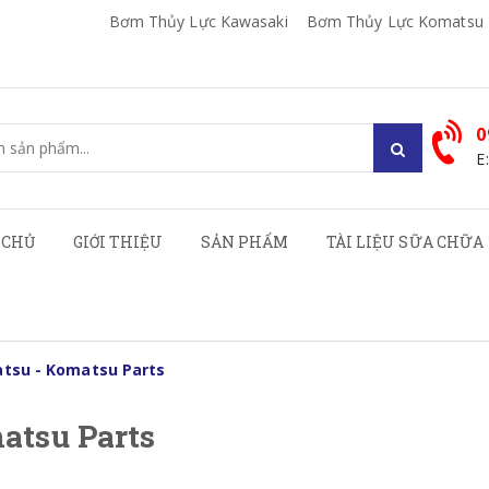
Bơm Thủy Lực Kawasaki
Bơm Thủy Lực Komatsu
0
E
 CHỦ
GIỚI THIỆU
SẢN PHẨM
TÀI LIỆU SỮA CHỮA
tsu - Komatsu Parts
atsu Parts