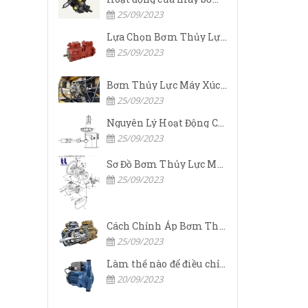
25/09/2023
Lựa Chọn Bơm Thủy Lực Komatsu Đúng
25/09/2023
Bơm Thủy Lực Máy Xúc Komatsu Bị Hỏng: Nguyên Nhân Và Cách Khắc Phục
25/09/2023
Nguyên Lý Hoạt Động Của Bơm Thủy Lực Komatsu
25/09/2023
Sơ Đồ Bơm Thủy Lực Máy Xúc Komatsu
25/09/2023
Cách Chỉnh Áp Bơm Thủy Lực Máy Xúc Komatsu
25/09/2023
Làm thế nào để điều chỉnh áp suất đầu ra của bơm thủy lực?
20/09/2023